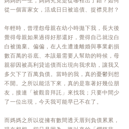
媽媽的一生，媽媽究竟是從哪裡出了錯？如何
從一個富家女，活成日日被追債、捉襟見肘？
年輕時，曾埋怨母親在幼小時拋下我，長大後
覺得母親如果過得好那還好，覺得自己就沒白
白被拋棄。偏偏，在人生遭逢離婚與事業虧損
數百萬的谷底、本該最需要人幫助的時候，母
親卻因被高利貸追債而出現向我求助，讓我又
多欠下了百萬負債。當時的我，真的憂鬱到想
不開。之所以能活下來，真的是靠著好幾位朋
友，接連「被觀音拜託」來找我；只要中間少
了一位出現，今天我可能早已不在了。
而媽媽之所以從擁有數間透天厝到負債累累，