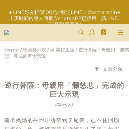
＋LINE好友折價100元✅歡迎LINE：＠aimershine 
重要事項請點此聯繫，勿於訂單備註，以免錯失服務
上班時間內專人回覆(WhatsAPP已停用，請LINE, 
FB聯繫愛美香)
重要事項請點此聯繫，勿於訂單備註，以免錯失服務
Home
/
部落格列表
/
🌿 美好生活
/
逆行菩薩：母親用「爛慈
悲」完成的巨大示現
文章分類
逆行菩薩：母親用「爛慈悲」完成的
巨大示現
2026-05-31
隨著媽媽的生命即將來到了尾聲，忍不住回顧