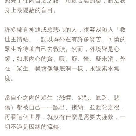
照亮了往內自度之路。用最苦澀的藥，對治我
身上最隱蔽的盲目。
許多擁有神通或慈悲心的人，很容易陷入「救
世主情結」，誤以為外在有許多貧苦、可憐的
眾生等待著自己去救贖。然而，外境皆是心
鏡，如果內心的貪、嗔、癡、慢、疑未消，外
在「眾生」就會像無底洞一樣，永遠索求無
度。
當自心之內的眾生（恐懼、怨懟、匱乏、悲
傷）都被自己一一認出、接納、並渡化之後，
再看這個世界，就沒有什麼是需要去拯救，一
切不過是因緣的流轉。