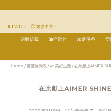
平
＋LINE好友折價100元✅歡迎L
$
TWD
繁體中文
絕版珍藏
海洋陪伴
精選保養
當
Home
/
部落格列表
/
🌿 美好生活
/
在此獻上AIMER S
在此獻上AIMER SHI
2009年2月9日，背著爺爺走路，夢