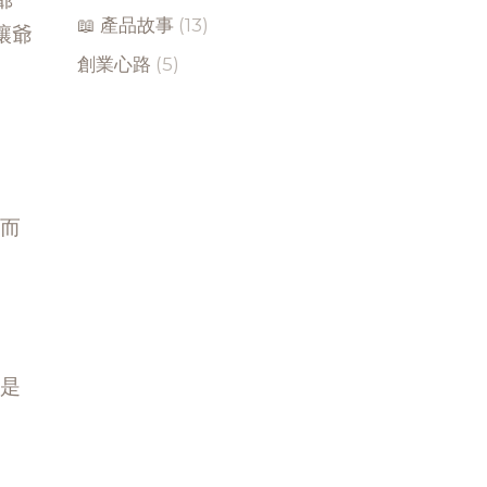
📖 產品故事
(13)
讓爺
創業心路
(5)
而
是