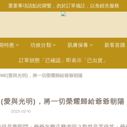
重要事項請點此聯繫，勿於訂單備註，以免錯失服務
重要事項請點此聯繫，勿於訂單備註，以免錯失服務
日6:50前完成訂購，現貨品當日發貨｜訂單「已確認＝發貨
INE：＠aimershine 上班時間內專人回覆(WhatsAPP已
重要事項請點此聯繫，勿於訂單備註，以免錯失服務
期特惠
功效分類
肌膚保養
新客首購
訂單狀態「已確認」即表示「已出貨」
HINE(愛與光明)，將一切榮耀歸給爺爺朝陽
NE(愛與光明)，將一切榮耀歸給爺爺朝陽
2023-02-10
中發現是夢即問：爺爺怎麼這麼虛弱？觀世音菩薩答：爺