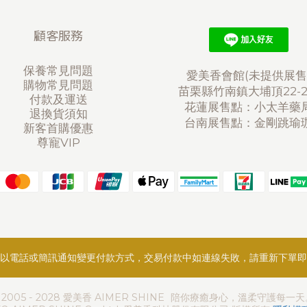
顧客服務
保養常見問題
愛美香會館(未提供展售
購物常見問題
苗栗縣竹南鎮大埔頂22-
付款及運送
花蓮展售點：小太羊藥
退換貨須知
台南展售點：金剛跳瑜
新客首購優惠
尊寵VIP
以電話或簡訊通知變更付款方式，交易付款中如連線失敗，請重新下單即
 2005 - 2028 愛美香 AIMER SHINE 陪你療癒身心，溫柔守護每一