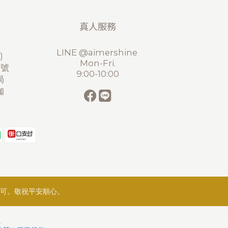
真人服務
LINE @aimershine
)
Mon-Fri.
2號
9:00-10:00
局
珈
可。敬祝平安順心。
天。