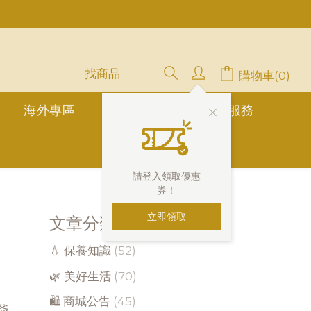
中」
停用，請LINE, FB聯繫愛美香)
購物車(0)
海外專區
公告欄
1對1真人服務
請登入領取優惠
券！
立即領取
文章分類
💧 保養知識
(52)
🌿 美好生活
(70)
🛍 商城公告
(45)
爺