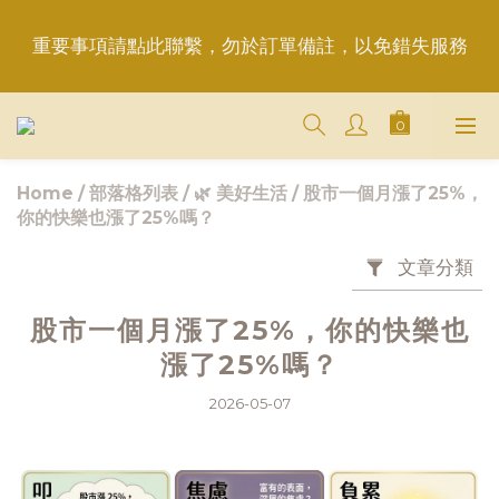
重要事項請點此聯繫，勿於訂單備註，以免錯失服務
重要事項請點此聯繫，勿於訂單備註，以免錯失服務
平日6:50前完成訂購，現貨品當日發貨｜訂單「已確
認＝發貨中」
Home
/
部落格列表
/
🌿 美好生活
/
股市一個月漲了25%，
＋LINE好友折價100元✅歡迎LINE：＠aimershine 
你的快樂也漲了25%嗎？
上班時間內專人回覆(WhatsAPP已停用，請LINE, 
FB聯繫愛美香)
文章分類
重要事項請點此聯繫，勿於訂單備註，以免錯失服務
股市一個月漲了25%，你的快樂也
漲了25%嗎？
2026-05-07