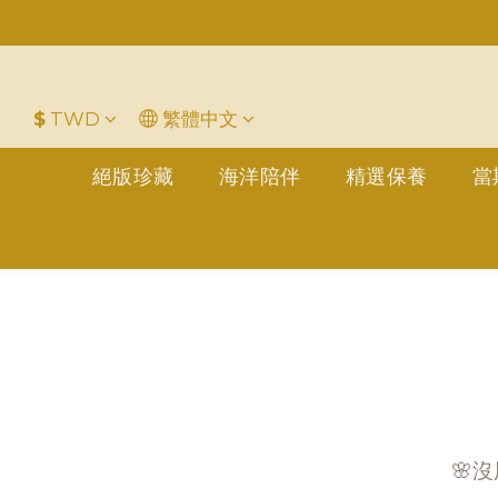
平
＋LINE好友折價100元✅歡迎L
$
TWD
繁體中文
絕版珍藏
海洋陪伴
精選保養
當
🌸