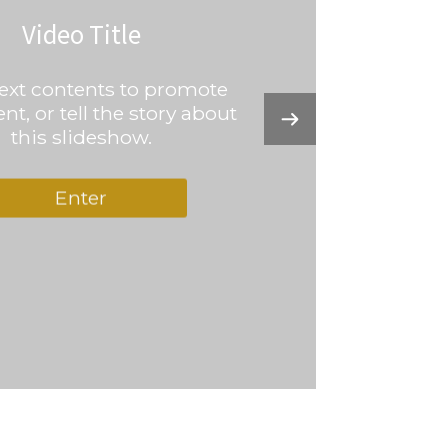
Video Title
text contents to promote
nt, or tell the story about
this slideshow.
Enter