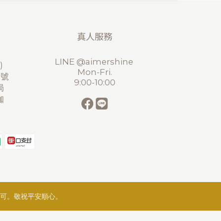
真人服務
LINE @aimershine
)
Mon-Fri.
2號
9:00-10:00
局
珈
可。敬祝平安順心。