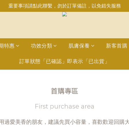
重要事項請點此聯繫，勿於訂單備註，以免錯失服務
重要事項請點此聯繫，勿於訂單備註，以免錯失服務
日6:50前完成訂購，現貨品當日發貨｜訂單「已確認＝發貨
INE：＠aimershine 上班時間內專人回覆(WhatsAPP已
重要事項請點此聯繫，勿於訂單備註，以免錯失服務
期特惠
功效分類
肌膚保養
新客首購
訂單狀態「已確認」即表示「已出貨」
首購專區
First purchase area
沒用過愛美香的朋友，建議先買小容量，喜歡歡迎回購