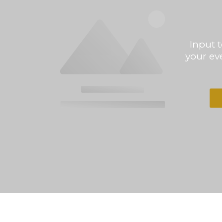
Input 
your eve