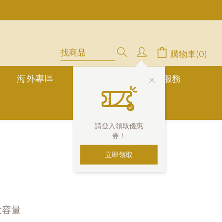
中」
停用，請LINE, FB聯繫愛美香)
購物車(0)
海外專區
公告欄
1對1真人服務
請登入領取優惠
券！
立即領取
大容量