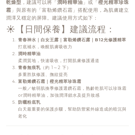
乾燥型
，建議可以將「
潤時精華油
」或「
橙光精萃珍珠
霜
」與原有的「富勒烯鑽石霜」搭配使用，為肌膚建立
潤澤又穩定的屏障。建議使用方式如下：
☀️【日間保養】建議流程：
青春神水｜白女王露｜富勒烯鑽石露｜B12光修護精萃
打底補水，喚醒肌膚吸收力
潤時精華油
柔潤質地，快速吸收，打開肌膚修護通道
青春無痕乳
（約 1～2 下）
多重胜肽修護、撫紋提亮
富勒烯鑽石霜｜橙光精萃珍珠霜
一般／敏弱肌換季修護選鑽石霜，熟齡乾肌可以珍珠霜
or潤時精華油，加強潤澤鎖水及提升妝感
防曬粉底乳
白天最重要的保護步驟，幫助防禦紫外線造成的暗沉與
老化