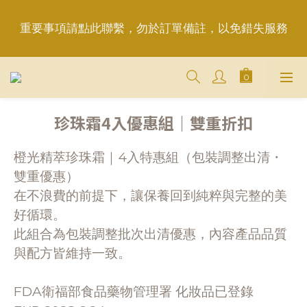
重要事項請點此聯繫，勿於訂單備註，以免錯失服務
重要事項請點此聯繫，勿於訂單備註，以免錯失服務
平日6:50前完成訂購，現貨品當日發貨｜訂單「已確
認＝發貨中」
＋LINE好友折價100元✅歡迎LINE：＠aimershine 
珍珠霜4入優惠組｜雙重折扣
上班時間內專人回覆(WhatsAPP已停用，請LINE, 
FB聯繫愛美香)
橙光精萃珍珠霜｜4入特惠組（包裝調整出清・
雙重優惠）
重要事項請點此聯繫，勿於訂單備註，以免錯失服務
在不浪費的前提下，讓保養回到純粹與完整的美
好循環。
此組合為包裝調整批次出清優惠，內容產品品質
與配方皆維持一致。
FDA衛福部食品藥物管理署 化妝品已登錄