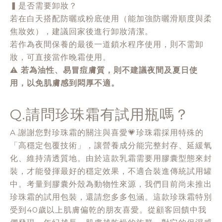
▍是否需要卸妝？
若在白天搭配防曬或粉底使用（能加強防曬滑順度與柔
焦妝效），建議回家後進行卸妝清潔。
若作為夜間保養的最後一道鎖水程序使用，則不需卸
妝，可直接當作晚霜使用。
⚠️
若為油性、易冒痘膚質，則不建議夜間及夏日使
用，以免肌膚感到悶厚不適。
Q.請問珍珠霜有試用瓶嗎？
A.謝謝您對珍珠霜的關注與喜愛💗珍珠霜採用特殊的
「高穩定包覆技術」，讓營養成分能完整封存、延緩氧
化、維持清透質地。由於這款乳霜需要用膠囊型態來封
裝，才能發揮最好的穩定效果，不適合裝進傳統試用罐
中。考量到膠囊外殼為動物性來源，我們目前尚未推出
珍珠霜的試用包裝，還請您多多包涵。這款珍珠霜特別
受到40歲以上肌膚偏乾的朋友喜愛。從顧客回饋中我