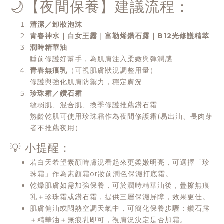
🌙【夜間保養】建議流程：
清潔／卸妝泡沫
青春神水｜白女王露｜富勒烯鑽石露｜B12光修護精萃
潤時精華油
睡前修護好幫手，為肌膚注入柔嫩與彈潤感
青春無痕乳
（可視肌膚狀況調整用量）
修護與強化肌膚防禦力，穩定膚況
珍珠霜／鑽石霜
敏弱肌、混合肌、換季修護推薦鑽石霜
熟齡乾肌可使用珍珠霜作為夜間修護霜(易出油、長肉芽
者不推薦夜用）
💡 小提醒：
若白天希望素顏時膚況看起來更柔嫩明亮，可選擇「珍
珠霜」作為素顏霜or妝前潤色保濕打底霜。
乾燥肌膚如需加強保養，可於潤時精華油後，疊擦無痕
乳＋珍珠霜或鑽石霜，提供三層保濕屏障，效果更佳。
肌膚偏油或悶熱空調天氣中，可簡化保養步驟：鑽石露
＋精華油＋無痕乳即可，視膚況決定是否加霜。