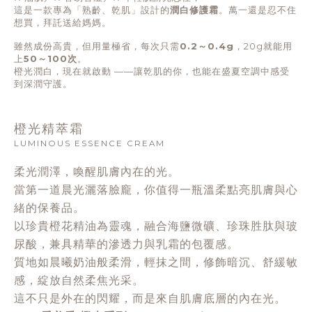
這是一款專為「熟齡、乾肌」設計的
潤白修護霜
。萬一還是忍不住
想買，拜託送給媽媽。
雖然成份高貴，但用量極省，每次只需
0.2～0.4g
，20g就能用
上
50～100次
。
橙光潤白，現在就啟動
——
讓乾肌的你，也能在盛夏空調中感受
到深潤守護。
橙光精萃霜
LUMINOUS ESSENCE CREAM
柔光潤澤，喚醒肌膚內在的光。
當第一道晨光灑落臉龐，你值得一瓶溫柔點亮肌膚與心
緒的保養品。
以珍貴橙花精油為靈魂，融合海鹽微礦、珍珠胜肽與玻
尿酸，兼具精華的滲透力與乳霜的包覆感。
質地如晨曦奶油般柔滑，輕抹之間，修飾暗沉、舒緩敏
感，綻放自然柔焦光采。
這不只是外在的閃耀，而是來自肌膚底層的內在光。