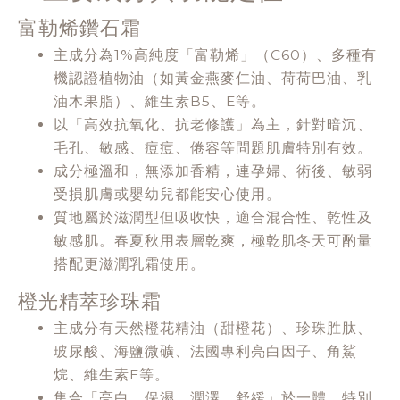
富勒烯鑽石霜
主成分為1%高純度「富勒烯」（C60）、多種有
機認證植物油（如黃金燕麥仁油、荷荷巴油、乳
油木果脂）、維生素B5、E等。
以「高效抗氧化、抗老修護」為主，針對暗沉、
毛孔、敏感、痘痘、倦容等問題肌膚特別有效。
成分極溫和，無添加香精，連孕婦、術後、敏弱
受損肌膚或嬰幼兒都能安心使用。
質地屬於滋潤型但吸收快，適合混合性、乾性及
敏感肌。春夏秋用表層乾爽，極乾肌冬天可酌量
搭配更滋潤乳霜使用。
橙光精萃珍珠霜
主成分有天然橙花精油（甜橙花）、珍珠胜肽、
玻尿酸、海鹽微礦、法國專利亮白因子、角鯊
烷、維生素E等。
集合「亮白、保濕、潤澤、舒緩」於一體，特別