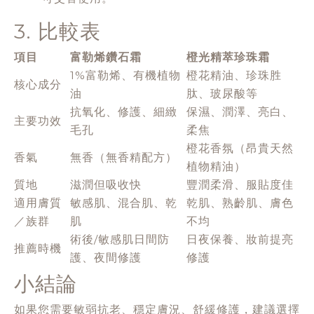
3. 比較表
項目
富勒烯鑽石霜
橙光精萃珍珠霜
1%富勒烯、有機植物
橙花精油、珍珠胜
核心成分
油
肽、玻尿酸等
抗氧化、修護、細緻
保濕、潤澤、亮白、
主要功效
毛孔
柔焦
橙花香氛（昂貴天然
香氣
無香（無香精配方）
植物精油）
質地
滋潤但吸收快
豐潤柔滑、服貼度佳
適用膚質
敏感肌、混合肌、乾
乾肌、熟齡肌、膚色
／族群
肌
不均
術後/敏感肌日間防
日夜保養、妝前提亮
推薦時機
護、夜間修護
修護
小結論
如果您需要敏弱抗老、穩定膚況、舒緩修護，建議選擇