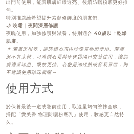
出門前使用，能讓肌膚細緻透亮、後續防曬粉底更好推
勻。
特別推薦給希望提升素顏修飾度的朋友們。
🌙 晚霜｜夜間深層修護
夜晚使用，加強修護與滋養，特別適合
40歲以上乾燥
肌膚
。
📌 若膚況很乾，請將鑽石霜與珍珠霜疊加使用。若膚
況不算太乾，可將鑽石霜與珍珠霜隔日交替使用，讓肌
膚適當喘息、吸收更佳。若您是油性肌或容易冒痘，則
不建議使用珍珠霜喔～
使用方式
於保養最後一道或妝前使用，取適量均勻塗抹全臉，
搭配「愛美香 物理防曬粉底乳」使用，妝感更自然持
久。