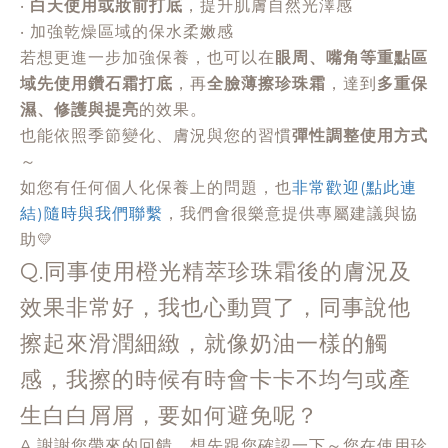
‧
白天使用或妝前打底
，提升肌膚自然光澤感
‧ 加強乾燥區域的保水柔嫩感
若想更進一步加強保養，也可以在
眼周、嘴角等重點區
域先使用鑽石霜打底
，再
全臉薄擦珍珠霜
，達到
多重保
濕、修護與提亮
的效果。
也能依照季節變化、膚況與您的習慣
彈性調整使用方式
～
如您有任何個人化保養上的問題，也
非常歡迎(點此連
結)隨時與我們聯繫
，我們會很樂意提供專屬建議與協
助💛
Q.同事使用橙光精萃珍珠霜後的膚況及
效果非常好，我也心動買了，同事說他
擦起來滑潤細緻，就像奶油一樣的觸
感，我擦的時候有時會卡卡不均勻或產
生白白屑屑，要如何避免呢？
A.謝謝您帶來的回饋，想先跟您確認一下～您在使用珍