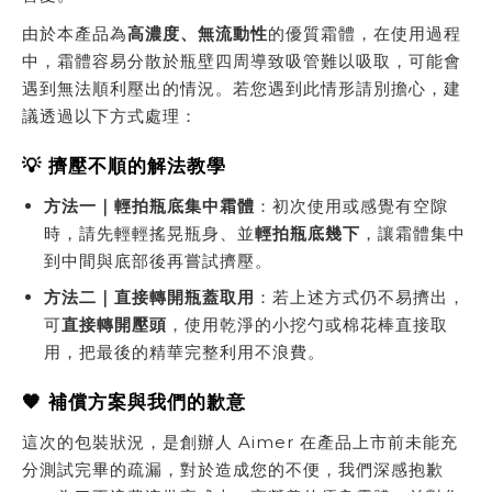
由於本產品為
高濃度、無流動性
的優質霜體，在使用過程
中，霜體容易分散於瓶壁四周導致吸管難以吸取，可能會
遇到無法順利壓出的情況。若您遇到此情形請別擔心，建
議透過以下方式處理：
💡 擠壓不順的解法教學
方法一｜輕拍瓶底集中霜體
：初次使用或感覺有空隙
時，請先輕輕搖晃瓶身、並
輕拍瓶底幾下
，讓霜體集中
到中間與底部後再嘗試擠壓。
方法二｜直接轉開瓶蓋取用
：若上述方式仍不易擠出，
可
直接轉開壓頭
，使用乾淨的小挖勺或棉花棒直接取
用，把最後的精華完整利用不浪費。
🧡 補償方案與我們的歉意
這次的包裝狀況，是創辦人 Aimer 在產品上市前未能充
分測試完畢的疏漏，對於造成您的不便，我們深感抱歉