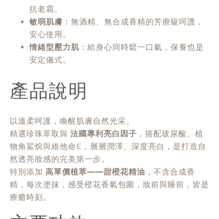
抗老霜。
敏弱肌膚
：無酒精、無合成香精的芳療級呵護，
安心使用。
情緒型壓力肌
：給身心同時鬆一口氣，保養也是
安定儀式。
產品說明
以溫柔呵護，喚醒肌膚自然光采。
精選珍珠萃取與
法國專利亮白因子
，搭配玻尿酸、植
物角鯊烷與維他命E，層層潤澤、深度亮白，是打造自
然透亮妝感的完美第一步。
特別添加
高單價植萃——甜橙花精油
，不含合成香
精，每次塗抹，感受橙花香氣包圍，妝前與睡前，皆是
療癒時刻。