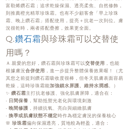
富勒烯鑽石霜；追求乾燥保濕、透亮柔焦、自然修飾，
則推薦橙光精萃珍珠霜。也有不少顧客會「早上珍珠
霜、晚上鑽石霜」搭配使用，提亮＋抗老一次到位。膚
況很乾時，兩者搭配疊擦，效果更全面。
Q.
鑽石霜
與珍珠霜可以交替使
用嗎？
Ａ.親愛的您好，鑽石霜與珍珠霜可以
交替使用
，也能
根據膚況
合併使用
，進一步提升整體保養效果喔！（尤
其您之前提到鑽石霜吸收度很棒，但冬天肌膚表面容易
乾燥，這時珍珠霜能
加強鎖水屏護、維持水潤感
。）
✨
鑽石霜
主打抗老修護、強化肌膚屏障，適合在：
‧
日間保養
，幫助抵禦光老化與環境刺激
‧
晚間修護
，持續抗氧、亮白與細緻肌膚
‧
換季或肌膚狀態不穩定
時作為穩定膚況的保養核心
🌸
珍珠霜
偏向保濕透亮，質地較為輕盈，適合：