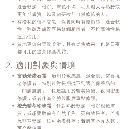
適合乾燥、暗沉、膚色不均、毛孔粗大等熟齡或
更年期膚質，以及需要妝前自然修飾的人。
有橙花的植萃香氣，保養同時有療癒感，適合乾
性、熟齡及膚況容易緊繃粗糙者，不推薦油性易
痘肌使用。
質地更偏向豐潤柔滑，具有柔焦效果，也是日夜
都可用的提亮修護乳霜。
2. 適用對象與情境
富勒烯鑽石霜
：適用於敏感肌、混合肌、需要抗
老修護者，特別針對長期找不到適合保養品的
「問題肌膚」；也建議用於醫美術後、夜間密集
修護，或者作為全臉與眼唇重點修護。
橙光精萃珍珠霜
：針對熟齡乾燥、暗沉粗糙膚
質，或想要妝前有自然柔焦、亮白效果者。若膚
況非常乾燥，也可兩者疊擦；若膚質不算太乾，
可交替使用。