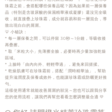
珠霜之前，會搭配哪些保養品呢？因為如果前一層保養
品（特別是含玻尿酸的保濕精華液或凝膠）還沒完全吸
收，就直接疊上珍珠霜，成分就容易和前一層混合，導
致出現白白的屑屑。
💡 小秘訣：
* 每一層保養之間，可以停留 30秒～1分鐘，等吸收後
再疊擦。
* 取「米粒大小」先薄擦全臉，必要時再少量加強乾燥
區域。
* 上臉時「由內向外、輕輕帶過」，避免來回搓揉。
* 乾燥肌膚可在珍珠霜前，搭配「潤時精華油」，幫助
提升滋潤度及保養成效外，也能讓珍珠霜或防曬更好推
勻。
這樣使用通常就能改善屑屑的狀況～您也可以跟我分享
您的使用流程，讓我們再幫您看看怎麼調整最合適 💛