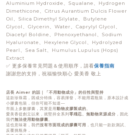
Aluminium Hydroxide、Squalane、Hydrogen
Dimethicone、Citrus Aurantium Dulcis Flower
Oil、Silica Dimethyl Silylate、Butylene
Glycol、Glycerin、Water、Caprylyl Glycol、
Diacetyl Boldine、Phenoxyethanol、Sodium
Hyaluronate、Hexylene Glycol、Hydrolyzed
Pearl、Sea Salt、Humulus Lupulus (Hops)
Extract
✅ 更多保養常見問題＆使用順序，請看
保養指南
謝謝您的支持，祝福愉快順心 愛美香 敬上
店長 Aimer 的話｜「不用動物成分」的任性與堅持
這款珍珠霜，因成分特殊，容易揮發，不能用霜瓶裝，原本設計成
小膠囊包裝，但你可能不知道—
市面上多數膠囊，其實是用
動物皮膠製成的
。
愛美香從創立以來，就堅持全系列
零殘忍、無動物來源成分
，因此
我們
無法使用動物膠囊
。
這也意味著，我們
沒有市面現成的膠囊可用
，也只能一款款測試、
反覆挑瓶身，