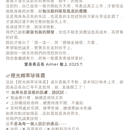
最後才選出這款目前覺得最「順手」的瓶裝……
沒想到，自己提前一個月開始天天用，等產品真正上市，才發現這
個瓶身雖然好壓，卻
無法順利吸取瓶底的霜體
。
這是我身為店長的失誤，也是真的太想趕快與大家分享這款霜了，
才讓測試還不夠完整的瓶裝先上市。
造成使用不便，我深深致歉。
我們已啟動
新版包裝的開發
，但也不願意浪費這批高成本、高營養
的好霜。
因此才推出了「買一送一」與「購物金補償」方案，
希望能把誠意，實實在在送到你手上。
謝謝你一路支持我們的理想與任性，
我也會繼續努力，把每一瓶愛美香做得更好。
愛美香店長
Aimer
敬上
2025.7.
🌿
橙光精萃珍珠霜
這款【橙光精萃珍珠霜】成分貴氣不手軟，原本預計秋冬上市，卻
因為店長自己等不及想用，就...直接開工了！
💛
如果你是這樣的肌膚，請試試：
✔
無論擦什麼，臉總是很快又乾
✔
上防曬或粉底時，總覺得推不開、不服貼
✔
長時間處於空調、換季乾燥，總感覺缺水乾繃
如果你點頭如搗蒜，這款霜就是為你而生。
但我們也誠實說明：
這
不是為每一個人設計的產品
——
❌
油肌／
❌
容易冒痘／
❌
年輕肌請先忍住，