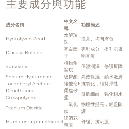
主要成分與功能
中文名
成分名稱
功能簡述
稱
水解珍
Hydrolyzed Pearl
提亮、均勻膚色
珠
亮白因
專利成分，提升肌膚
Diacetyl Boldine
子
明亮度
植物角
Squalane
保濕潤澤，修護屏障
鯊烷
Sodium Hyaluronate
玻尿酸
高效保濕，鎖水嫩膚
Tocopheryl Acetate
維他命E
抗氧化，維持彈性
Dimethicone
柔焦矽
修飾細紋，強化鎖水
Crosspolymer
靈
二氧化
物理性提亮，輕盈防
Titanium Dioxide
鈦
護
啤酒花
Humulus Lupulus Extract
舒緩、抗刺激
萃取