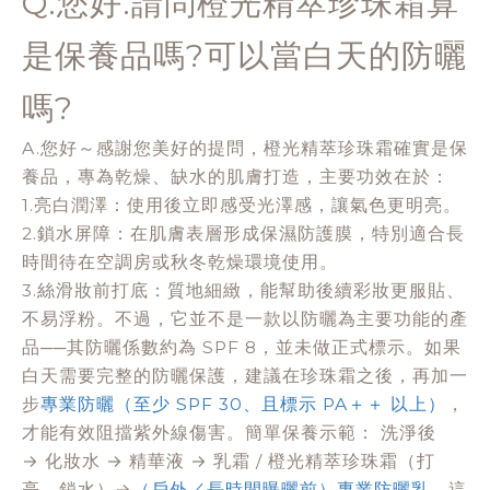
Q.您好.請問橙光精萃珍珠霜算
是保養品嗎?可以當白天的防曬
嗎?
A.您好～感謝您美好的提問，橙光精萃珍珠霜確實是保
養品，專為乾燥、缺水的肌膚打造，主要功效在於：
1.亮白潤澤：使用後立即感受光澤感，讓氣色更明亮。
2.鎖水屏障：在肌膚表層形成保濕防護膜，特別適合長
時間待在空調房或秋冬乾燥環境使用。
3.絲滑妝前打底：質地細緻，能幫助後續彩妝更服貼、
不易浮粉。不過，它並不是一款以防曬為主要功能的產
品──其防曬係數約為 SPF 8，並未做正式標示。如果
白天需要完整的防曬保護，建議在珍珠霜之後，再加一
步
專業防曬（至少 SPF 30、且標示 PA＋＋ 以上）
，
才能有效阻擋紫外線傷害。簡單保養示範： 洗淨後
→ 化妝水 → 精華液 → 乳霜 / 橙光精萃珍珠霜（打
亮、鎖水）→
（戶外／長時間曝曬前）專業防曬乳
，這