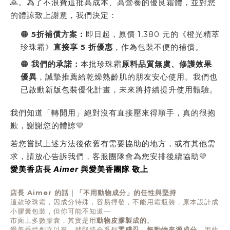
🙏。為了不浪費這批高成本、高營養的優良霜體，並對您
的體諒致上謝意，我們決定：
🟠
5折補償方案：
即日起，原價 1,380 元的《橙光精萃
珍珠霜》
直接享 5 折優惠
，作為包裝不便的補償。
🟠
我們的承諾：
本批珍珠霜
原料品質無虞、修護效果
優異
，誠摯推薦給乾燥熟齡肌的朋友安心使用。我們也
已啟動新版包裝優化計畫，未來將持續提升使用體驗。
我們知道「轉開用」絕對沒有直接壓來得順手，真的很抱
歉，謝謝您的體諒💛
若您嘗試上述方法後依舊有需要協助的地方，或有其他需
求，請放心告訴我們，客服團隊會為您安排後續協助💛
愛美香店長
Aimer
與愛美香團隊 敬上
店長 Aimer 的話｜「不用動物成分」的任性與堅持
這款珍珠霜，因成分特殊，容易揮發，不能用霜瓶裝，原本設計成
小膠囊包裝，但你可能不知道—
市面上多數膠囊，其實是用
動物皮膠製成的
。
愛美香從創立以來，就堅持全系列
零殘忍、無動物來源成分
，因此