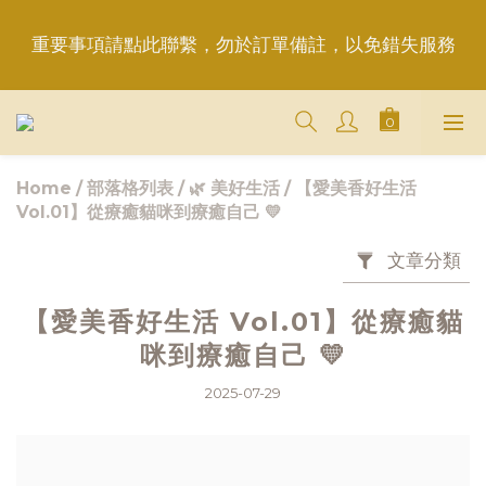
重要事項請點此聯繫，勿於訂單備註，以免錯失服務
重要事項請點此聯繫，勿於訂單備註，以免錯失服務
平日6:50前完成訂購，現貨品當日發貨｜訂單「已確
認＝發貨中」
Home
/
部落格列表
/
🌿 美好生活
/
【愛美香好生活
＋LINE好友折價100元✅歡迎LINE：＠aimershine 
Vol.01】從療癒貓咪到療癒自己 💛
上班時間內專人回覆(WhatsAPP已停用，請LINE, 
FB聯繫愛美香)
文章分類
重要事項請點此聯繫，勿於訂單備註，以免錯失服務
【愛美香好生活 Vol.01】從療癒貓
咪到療癒自己 💛
2025-07-29