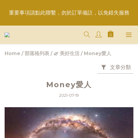
重要事項請點此聯繫，勿於訂單備註，以免錯失服務
重要事項請點此聯繫，勿於訂單備註，以免錯失服務
平日6:50前完成訂購，現貨品當日發貨｜訂單「已確
認＝發貨中」
＋LINE好友折價100元✅歡迎LINE：＠aimershine 
Home
/
部落格列表
/
🌿 美好生活
/
Money愛人
上班時間內專人回覆(WhatsAPP已停用，請LINE, 
FB聯繫愛美香)
文章分類
Money愛人
重要事項請點此聯繫，勿於訂單備註，以免錯失服務
2021-07-19