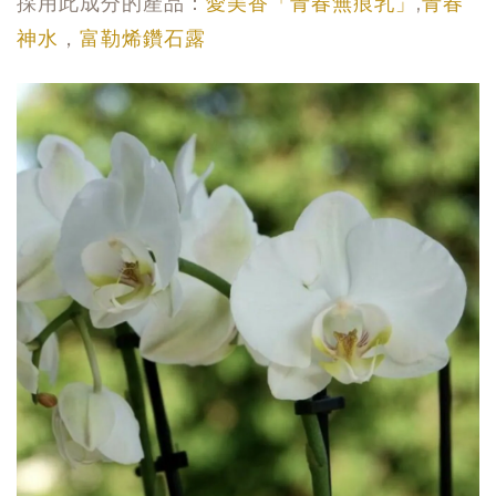
採用此成分的產品：
愛美香「青春無痕乳」
,
青春
神水
，
富勒烯鑽石露