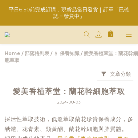
平日6:50前完成訂購，現貨品當日發貨｜訂單「已確
重要事項請點此聯繫，勿於訂單備註，以免錯失服務
認＝發貨中」
＋LINE好友折價100元✅歡迎LINE：＠aimershine 
上班時間內專人回覆(WhatsAPP已停用，請LINE, 
FB聯繫愛美香)
Home
/
部落格列表
/
💧 保養知識
/
愛美香植萃堂：蘭花幹細
胞萃取
重要事項請點此聯繫，勿於訂單備註，以免錯失服務
文章分類
愛美香植萃堂：蘭花幹細胞萃取
2024-08-03
採活性萃取技術，低溫萃取蘭花珍貴保養成分，多
醣體、花青素、類黃酮、蘭花幹細胞與脂質體。