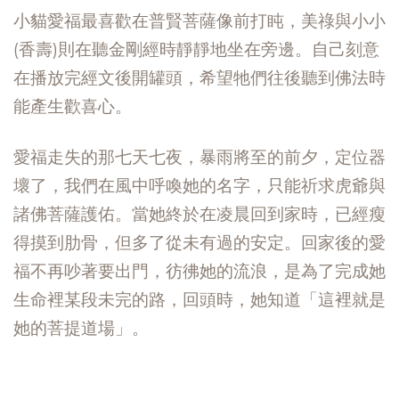
小貓愛福最喜歡在普賢菩薩像前打盹，美祿與小小
(香壽)則在聽金剛經時靜靜地坐在旁邊。自己刻意
在播放完經文後開罐頭，希望牠們往後聽到佛法時
能產生歡喜心。
愛福走失的那七天七夜，暴雨將至的前夕，定位器
壞了，我們在風中呼喚她的名字，只能祈求虎爺與
諸佛菩薩護佑。當她終於在凌晨回到家時，已經瘦
得摸到肋骨，但多了從未有過的安定。回家後的愛
福不再吵著要出門，彷彿她的流浪，是為了完成她
生命裡某段未完的路，回頭時，她知道「這裡就是
她的菩提道場」。