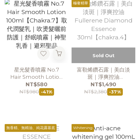
極奢精華
Sold Out
星光髮香噴霧 No.7
富勒烯鑽石露｜美白淡
Hair Smooth Lotion
斑｜淨爽控油
100ml【Chakra.7】
Fullerene Diamond
NT$580
NT$1,490
取代潤髮乳｜吹燙髮曬
Essence
NT$980
NT$2,380
-41%
-37%
前防護｜舒眠噴霧｜神
30ml【chakra.4】
聖乳香｜避邪聖品
無香精、無精油、純花露基底
Whitening