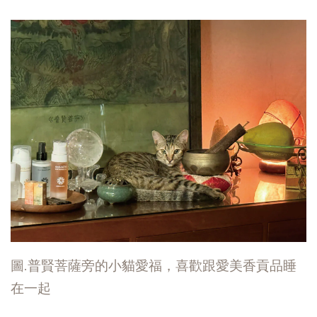
圖
.
普賢菩薩旁的小貓愛福，喜歡跟愛美香貢品睡
在一起