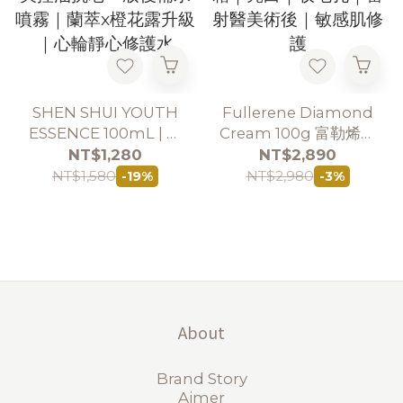
SHEN SHUI YOUTH
Fullerene Diamond
ESSENCE 100mL | 蘭
Cream 100g 富勒烯鑽
萃青春神水 100mL 淨
石霜【極萃】眼唇日晚
NT$1,280
NT$2,890
爽控油抗老・妝後補水
霜｜亮白｜收毛孔｜雷
NT$1,580
NT$2,980
-19%
-3%
噴霧｜蘭萃x橙花露升
射醫美術後｜敏感肌修
級｜心輪靜心修護水
護
About
Brand Story
Aimer