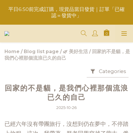
平日6:50前完成訂購，現貨品當日發貨｜訂單「已確
重要事項請點此聯繫，勿於訂單備註，以免錯失服務
認＝發貨中」
＋LINE好友折價100元✅歡迎LINE：＠aimershine 
上班時間內專人回覆(WhatsAPP已停用，請LINE, 
FB聯繫愛美香)
Home
/
Blog list page
/
🌿 美好生活
/
回家的不是貓，是
我們心裡那個流浪已久的自己
重要事項請點此聯繫，勿於訂單備註，以免錯失服務
Categories
回家的不是貓，是我們心裡那個流浪
已久的自己
2025-10-26
已經六年沒有帶團旅行，沒想到仍在夢中，不停踏