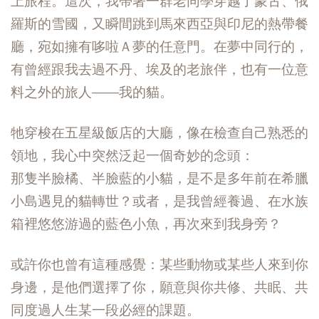
上旅程。這次，我帶著一群老同學穿越了蒙古、俄
羅斯的雪國，又瞬間跳到馬來西亞與印尼的熱帶餐
廳，宛如擁有哆啦Ａ夢的任意門。在夢中同行的，
有曾經跟我去過不丹、埃及的老旅伴，也有一位意
料之外的旅人——我的貓。
牠穿梭在五星級飯店的大廳，像在檢查自己熟悉的
領地，我心中突然泛起一個奇妙的念頭：
那隻半臉橘、半臉藍的小貓，是不是多年前在希臘
小島遇見的貓轉世？或者，是我曾經養過、在水族
箱裡悠悠游過的藍色小魚，再次來到我身旁？
或許你也曾有這種感覺：某些動物或某些人來到你
身邊，是他們選擇了你，願意與你共修、共眠、共
同度過人生某一段必經的課題。