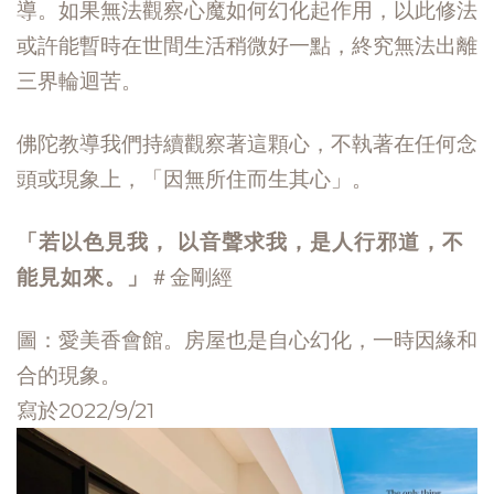
導。如果無法觀察心魔如何幻化起作用，以此修法
或許能暫時在世間生活稍微好一點，終究無法出離
三界輪迴苦。
佛陀教導我們持續觀察著這顆心，不執著在任何念
頭或現象上，「因無所住而生其心」。
「若以色見我， 以音聲求我，是人行邪道，不
能見如來。」
＃金剛經
圖：愛美香會館。房屋也是自心幻化，一時因緣和
合的現象。
寫於2022/9/21