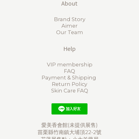
About
Brand Story
Aimer
Our Team
Help
VIP membership
FAQ
Payment & Shipping
Return Policy
Skin Care FAQ
愛美香會館(未提供展售)
苗栗縣竹南鎮大埔頂22-2號