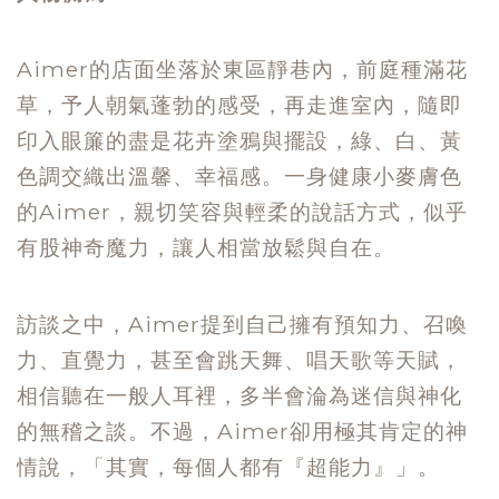
Aimer的店面坐落於東區靜巷內，前庭種滿花
草，予人朝氣蓬勃的感受，再走進室內，隨即
印入眼簾的盡是花卉塗鴉與擺設，綠、白、黃
色調交織出溫馨、幸福感。一身健康小麥膚色
的Aimer，親切笑容與輕柔的說話方式，似乎
有股神奇魔力，讓人相當放鬆與自在。
訪談之中，Aimer提到自己擁有預知力、召喚
力、直覺力，甚至會跳天舞、唱天歌等天賦，
相信聽在一般人耳裡，多半會淪為迷信與神化
的無稽之談。不過，Aimer卻用極其肯定的神
情說，「其實，每個人都有『超能力』」。