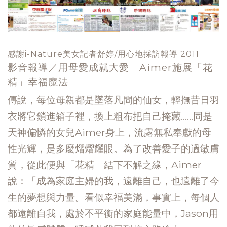
感謝i-Nature美女記者舒婷/用心地採訪報導 2011
影音報導／用母愛成就大愛 Aimer施展「花
精」幸福魔法
傳說，每位母親都是墜落凡間的仙女，輕撫昔日羽
衣將它鎖進箱子裡，換上粗布把自己掩藏……同是
天神偏憐的女兒Aimer身上，流露無私奉獻的母
性光輝，是多麼熠熠耀眼。為了改善愛子的過敏膚
質，從此便與「花精」結下不解之緣，Aimer
說：「成為家庭主婦的我，遠離自己，也遠離了今
生的夢想與力量。看似幸福美滿，事實上，每個人
都遠離自我，處於不平衡的家庭能量中，Jason用