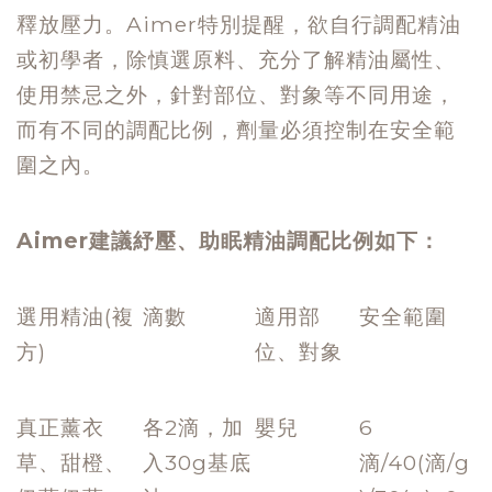
釋放壓力。Aimer特別提醒，欲自行調配精油
或初學者，除慎選原料、充分了解精油屬性、
使用禁忌之外，針對部位、對象等不同用途，
而有不同的調配比例，劑量必須控制在安全範
圍之內。
Aimer建議紓壓、助眠精油調配比例如下：
選用精油(複
滴數
適用部
安全範圍
方)
位、對象
真正薰衣
各2滴，加
嬰兒
6
草、甜橙、
入30g基底
滴/40(滴/g