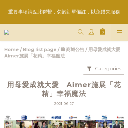
重要事項請點此聯繫，勿於訂單備註，以免錯失服務
重要事項請點此聯繫，勿於訂單備註，以免錯失服務
平日6:50前完成訂購，現貨品當日發貨｜訂單「已確
認＝發貨中」
Home
/
Blog list page
/
🛍 商城公告
/
用母愛成就大愛
＋LINE好友折價100元✅歡迎LINE：＠aimershine 
Aimer施展「花精」幸福魔法
上班時間內專人回覆(WhatsAPP已停用，請LINE, 
FB聯繫愛美香)
Categories
重要事項請點此聯繫，勿於訂單備註，以免錯失服務
用母愛成就大愛 Aimer施展「花
精」幸福魔法
2021-06-27