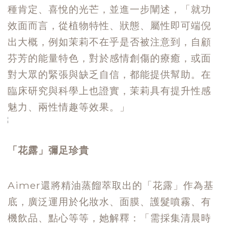
種肯定、喜悅的光芒，並進一步闡述，「就功
效面而言，從植物特性、狀態、屬性即可端倪
出大概，例如茉莉不在乎是否被注意到，自顧
芬芳的能量特色，對於感情創傷的療癒，或面
對大眾的緊張與缺乏自信，都能提供幫助。在
臨床研究與科學上也證實，茉莉具有提升性感
魅力、兩性情趣等效果。」
「花露」彌足珍貴
Aimer還將精油蒸餾萃取出的「花露」作為基
底，廣泛運用於化妝水、面膜、護髮噴霧、有
機飲品、點心等等，她解釋：「需採集清晨時