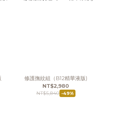
版
修護撫紋組（B12精華液版)
NT$2,980
NT$5,840
-49%