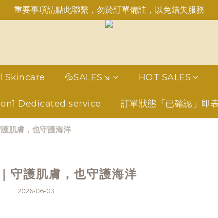
重要事項請點此聯繫，勿於訂單備註，以免錯失服務
重要事項請點此聯繫，勿於訂單備註，以免錯失服務
日6:50前完成訂購，現貨品當日發貨｜訂單「已確認＝發貨
INE：＠aimershine 上班時間內專人回覆(WhatsAPP已
重要事項請點此聯繫，勿於訂單備註，以免錯失服務
l Skincare
💦SALES↘
HOT SALES
1on1 Dedicated service
訂單狀態「已確認」即
守護肌膚，也守護海洋
｜守護肌膚，也守護海洋
2026-06-03