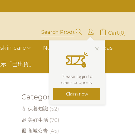
中」
停用，請LINE, FB聯繫愛美香)
Cart(0)
skin care
New Friend
overseas
表示「已出貨」
Please login to
claim coupons.
Claim now
Categories
💧 保養知識
(52)
🌿 美好生活
(70)
🛍 商城公告
(45)