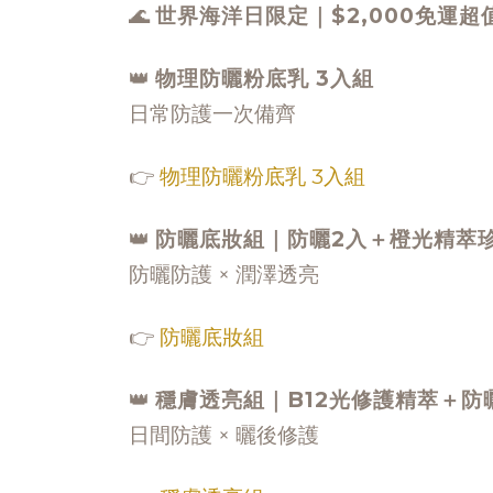
🌊
世界海洋日限定｜$2,000免運超
👑
物理防曬粉底乳 3入組
日常防護一次備齊
👉
物理防曬粉底乳 3入組
👑
防曬底妝組｜防曬2入＋橙光精萃
防曬防護 × 潤澤透亮
👉
防曬底妝組
👑
穩膚透亮組｜B12光修護精萃＋防
日間防護 × 曬後修護