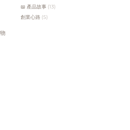
📖 產品故事
(13)
創業心路
(5)
礦物