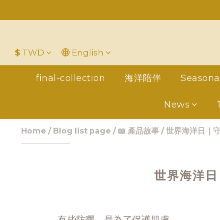
平
＋LINE好友折價100元✅歡迎L
$
TWD
English
final-collection
海洋陪伴
Seasona
News
Home
/
Blog list page
/
📖 產品故事
/
世界海洋日｜
世界海洋日
有些防曬，是為了保護肌膚。