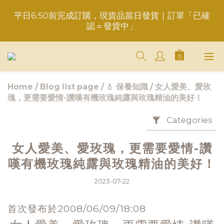
平日6:50前完成訂購，現貨品當日發貨｜訂單「已確
重要事項請點此聯繫，勿於訂單備註，以免錯失服務
認＝發貨中」
＋LINE好友折價100元✅歡迎LINE：＠aimershine 
上班時間內專人回覆(WhatsAPP已停用，請LINE, 
FB聯繫愛美香)
Home
/
Blog list page
/
💧 保養知識
/
女人愛美、愛玫
瑰，更需要愛情-讚嘆有機玫瑰純露與玫瑰精油的美好！
重要事項請點此聯繫，勿於訂單備註，以免錯失服務
Categories
女人愛美、愛玫瑰，更需要愛情-讚
嘆有機玫瑰純露與玫瑰精油的美好！
2023-07-22
首次發布於2008/
06/
09/
18:
08