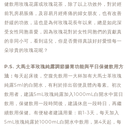
健飲用玫瑰花露或玫瑰花茶，除了以上功效外，對於經
前乳房易脹痛，及容易月經疼痛的婦女朋友，也有改善
舒緩的功效，這也是為何玫瑰花長年以來，總是如此深
受女性同胞喜愛，因為玫瑰花對於女性同胞們的貢獻真
的非同小可，看到這兒，你是否覺得真該好好愛惜每一
朵珍貴的玫瑰花呢？
P.S. 大馬士革玫瑰純露調節腸胃功能與平日保健飲用方
法：
每天起床後，空腹先飲用一大杯加有大馬士革玫瑰
純露5ml的白開水，有利於排出宿便及體內毒素。初次
飲用者，建議5mL玫瑰純露加入1000mL白開水中當日
飲用，保健飲用一段時間後，建議休息一段時日，再繼
續飲用保健。有便秘者建議用量：前1-3天，每天加入
5mL玫瑰純露於1000mL白開水中飲用，第4天起，每