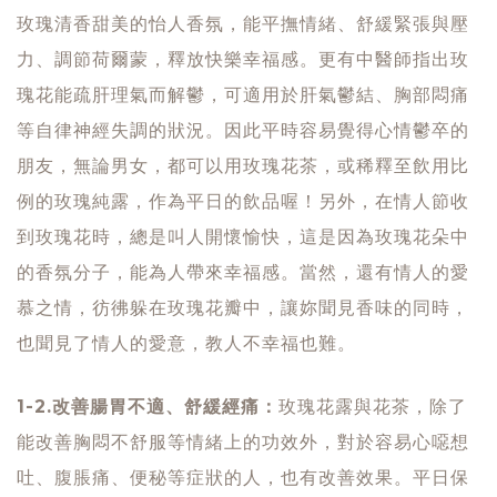
玫瑰清香甜美的怡人香氛，能平撫情緒、舒緩緊張與壓
力、調節荷爾蒙，釋放快樂幸福感。更有中醫師指出玫
瑰花能疏肝理氣而解鬱，可適用於肝氣鬱結、胸部悶痛
等自律神經失調的狀況。因此平時容易覺得心情鬱卒的
朋友，無論男女，都可以用玫瑰花茶，或稀釋至飲用比
例的玫瑰純露，作為平日的飲品喔！另外，在情人節收
到玫瑰花時，總是叫人開懷愉快，這是因為玫瑰花朵中
的香氛分子，能為人帶來幸福感。當然，還有情人的愛
慕之情，彷彿躲在玫瑰花瓣中，讓妳聞見香味的同時，
也聞見了情人的愛意，教人不幸福也難。
1-2.改善腸胃不適、舒緩經痛：
玫瑰花露與花茶，除了
能改善胸悶不舒服等情緒上的功效外，對於容易心噁想
吐、腹脹痛、便秘等症狀的人，也有改善效果。平日保