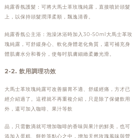
純露香氛護髮：可將大馬士革玫瑰純露，直接噴於頭髮
上，以保持頭髮潤澤柔順，飄逸清香。
純露香氛公主浴：泡澡沐浴時加入30-50ml大馬士革玫
瑰純露，可舒緩身心、軟化身體老化角質，還可補充身
體肌膚水分和養分，使每吋肌膚細緻柔嫩光滑。
2-2. 飲用調理功效
大馬士革玫瑰純露可改善腸胃不適、舒緩經痛，方才已
經介紹過了。這裡就不再重複介紹，只是除了保健飲用
外，還可加入咖啡、果汁等飲
品，只需數滴就可增加咖啡的香味與果汁的鮮美，也可
添加入蛋糕、餅乾等點心之中，增加天然玫瑰風味與營