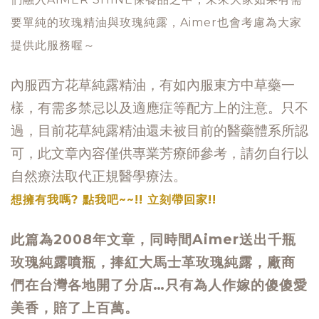
要單純的玫瑰精油與玫瑰純露，Aimer也會考慮為大家
提供此服務喔～
內服西方花草純露精油，有如內服東方中草藥一
樣，有需多禁忌以及適應症等配方上的注意。只不
過，目前花草純露精油還未被目前的醫藥體系所認
可，此文章內容僅供專業芳療師參考，請勿自行以
自然療法取代正規醫學療法。
想擁有我嗎? 點我吧~~!! 立刻帶回家!!
此篇為2008年文章，同時間Aimer送出千瓶
玫瑰純露噴瓶，捧紅大馬士革玫瑰純露，廠商
們在台灣各地開了分店…只有為人作嫁的傻傻愛
美香，賠了上百萬。