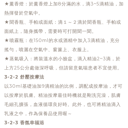
★薰香燈：於薰香燈上加8分滿的水，滴3~5滴精油，加
熱揮發於空氣中。
★聞香瓶、手帕或面紙：滴１～２滴於聞香瓶、手帕或
面紙上，隨身攜帶，需要時可打開聞一聞。
★噴霧瓶：在150ml的水或酒精中加入3滴精油，充分
搖勻，噴灑在空氣中、窗簾上、衣服上。
★蒸氣吸入：將裝溫水的小臉盆，滴入精油2~3滴，於
上方25公分處做深呼吸，但請留意氣喘患者不宜使用。
3-2-2 舒壓按摩法
以30ml基礎油加9滴精油的比例，調配成按摩油，才可
以按摩於肌膚。精油按摩最佳時機就是剛洗完澡，肌膚
毛細孔擴張，血液循環良好時。此外，也可將精油滴入
乳液之中，作為保養品使用喔～
3-2-3 香氛幸福浴