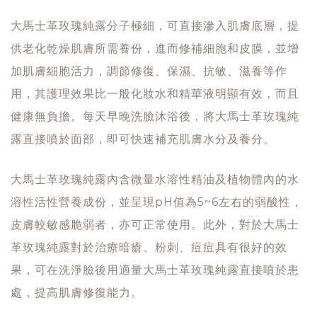
大馬士革玫瑰純露分子極細，可直接滲入肌膚底層，提
供老化乾燥肌膚所需養份，進而修補細胞和皮膜，並增
加肌膚細胞活力，調節修復、保濕、抗敏、滋養等作
用，其護理效果比一般化妝水和精華液明顯有效，而且
健康無負擔。每天早晚洗臉沐浴後，將大馬士革玫瑰純
露直接噴於面部，即可快速補充肌膚水分及養分。
大馬士革玫瑰純露內含微量水溶性精油及植物體內的水
溶性活性營養成份，並呈現pH值為5~6左右的弱酸性，
皮膚較敏感脆弱者，亦可正常使用。此外，對於大馬士
革玫瑰純露對於治療暗瘡、粉刺、痘痘具有很好的效
果，可在洗淨臉後用適量大馬士革玫瑰純露直接噴於患
處，提高肌膚修復能力。