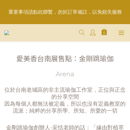
重要事項請點此聯繫，勿於訂單備註，以免錯失服務
重要事項請點此聯繫，勿於訂單備註，以免錯失服務
平日6:50前完成訂購，現貨品當日發貨｜訂單「已確
認＝發貨中」
＋LINE好友折價100元✅歡迎LINE：＠aimershine 
愛美香台南展售點：金剛跳瑜伽
上班時間內專人回覆(WhatsAPP已停用，請LINE, 
FB聯繫愛美香)
Arena
重要事項請點此聯繫，勿於訂單備註，以免錯失服務
位於台南老城區的非主流瑜伽工作室，正位與正念
的分享空間
因為每個人都無法被定義，所以也沒有定義教室的
流派；純粹的分享所學、所知、所愛的一切
金剛跳瑜伽創辦人-采恬老師的話：「緣由對植萃