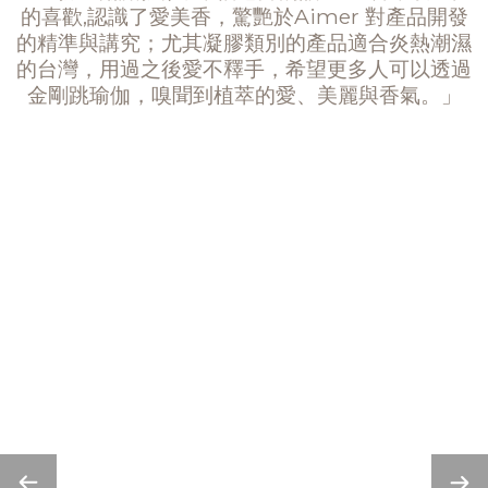
的喜歡,認識了愛美香，驚艷於Aimer 對產品開發
的精準與講究；尤其凝膠類別的產品適合炎熱潮濕
的台灣，用過之後愛不釋手，希望更多人可以透過
金剛跳瑜伽，嗅聞到植萃的愛、美麗與香氣。」