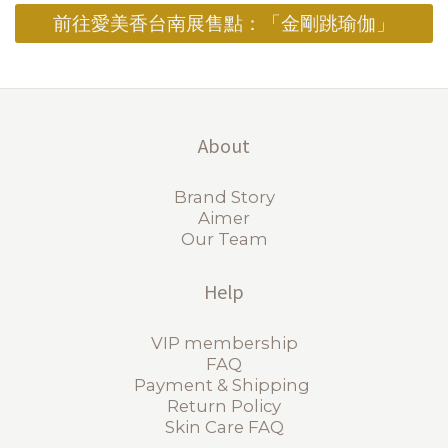
前往愛美香台南展售點：「金剛跳瑜伽」
About
Brand Story
Aimer
Our Team
Help
VIP membership
FAQ
Payment & Shipping
Return Policy
Skin Care FAQ