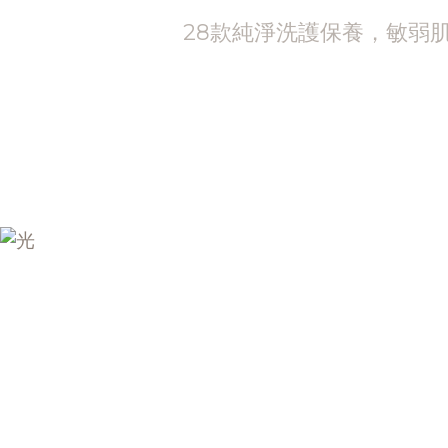
28款純淨洗護保養，敏弱