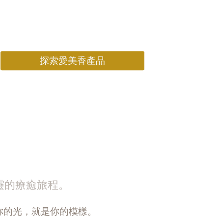
用植物與科學，療癒身體。
用專業與真誠，陪伴心靈。
探索愛美香產品
靈的療癒旅程。
你的光，就是你的模樣。