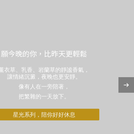
願今晚的你，比昨天更輕鬆
薰衣草、乳香、岩蘭草的靜謐香氣，
讓情緒沉澱，夜晚也更安靜。
像有人在一旁陪著，
把繁雜的一天放下。
星光系列，陪你好好休息