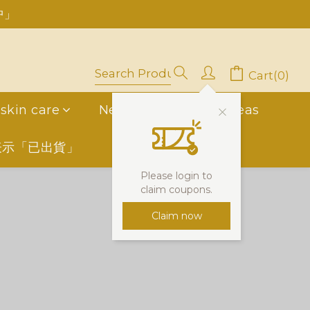
中」
停用，請LINE, FB聯繫愛美香)
Cart(0)
skin care
New Friend
overseas
表示「已出貨」
Please login to
claim coupons.
Claim now