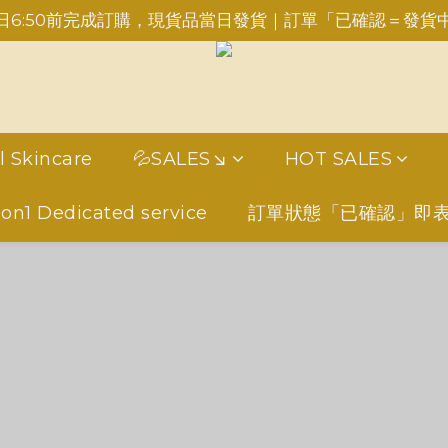
日6:50前完成訂購，現貨品當日發貨｜訂單「已確認＝發貨
重要事項請點此聯繫，勿於訂單備註，以免錯失服務
INE：＠aimershine 上班時間內專人回覆(WhatsAPP已
重要事項請點此聯繫，勿於訂單備註，以免錯失服務
l Skincare
💦SALES↘
HOT SALES
1on1 Dedicated service
訂單狀態「已確認」即