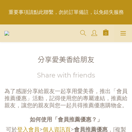
重要事項請點此聯繫，勿於訂單備註，以免錯失服務
重要事項請點此聯繫，勿於訂單備註，以免錯失服務
平日6:50前完成訂購，現貨品當日發貨｜訂單「已確
認＝發貨中」
＋LINE好友折價100元✅歡迎LINE：＠aimershine 
分享愛美香給朋友
上班時間內專人回覆(WhatsAPP已停用，請LINE, 
FB聯繫愛美香)
Share with friends
重要事項請點此聯繫，勿於訂單備註，以免錯失服務
為了感謝分享給親友一起享用愛美香，推出「會員
推薦優惠」活動，記得使用您的專屬連結，推薦給
親友，讓您的親友與您一起共得推薦優惠購物金。
如何使用「會員推薦優惠？」
可於
登入會員
>
個人資訊頁
>
會員推薦優惠
，[複製