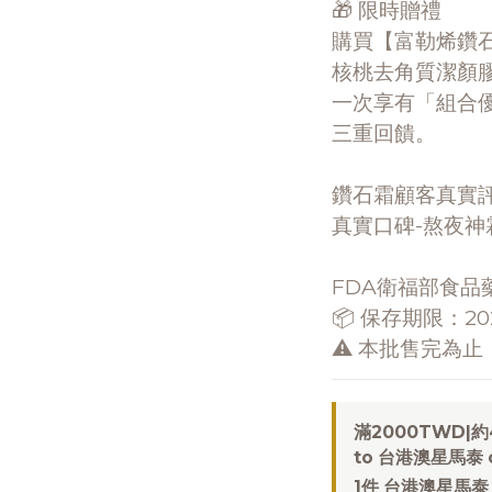
🎁 限時贈禮
購買【富勒烯鑽
核桃去角質潔顏膠 26
一次享有「組合
三重回饋。
鑽石霜顧客真實
真實口碑-熬夜神
FDA衛福部食品
📦 保存期限：202
⚠️ 本批售完為
滿2000TWD|約49
to 台港澳星馬泰 o
1件 台港澳星馬泰 