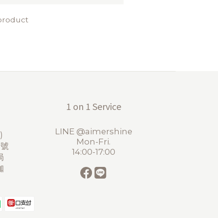
 product
1 on 1 Service
LINE @aimershine
)
Mon-Fri.
2號
14:00-17:00
局
珈