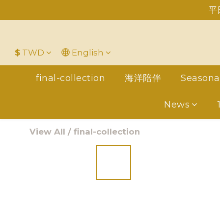
平
＋LINE好友折價100元✅歡迎L
$
TWD
English
final-collection
海洋陪伴
Seasona
News
View All
/
final-collection