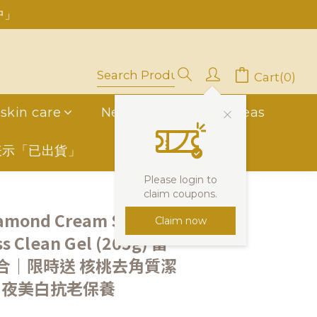
中」
停用，請LINE, FB聯繫愛美香)
Cart(0)
skin care
New Friend
overseas
表示「已出貨」
Please login to
claim coupons.
BUY NOW
iamond Cream Set
Claim now
s Clean Gel (265g) 富
合｜限時送 核桃去角質潔
日夜美白抗老保養