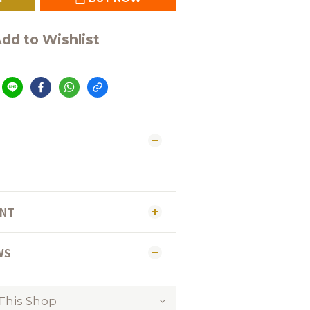
dd to Wishlist
ENT
WS