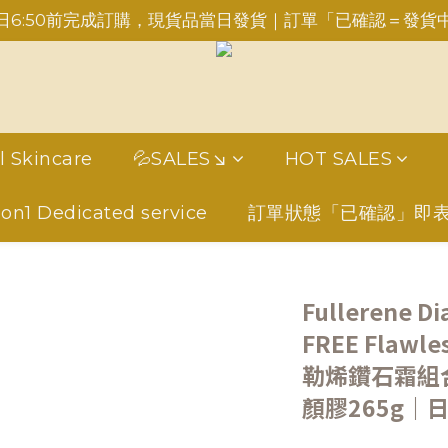
日6:50前完成訂購，現貨品當日發貨｜訂單「已確認＝發貨
重要事項請點此聯繫，勿於訂單備註，以免錯失服務
INE：＠aimershine 上班時間內專人回覆(WhatsAPP已
重要事項請點此聯繫，勿於訂單備註，以免錯失服務
l Skincare
💦SALES↘
HOT SALES
1on1 Dedicated service
訂單狀態「已確認」即
Fullerene D
FREE Flawles
勒烯鑽石霜組
顏膠265g｜