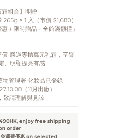
石霜組合】即贈
5g × 1 入（市價 $1,680）
優惠＋限時贈品＋全館滿額禮」
評價-勝過專櫃萬元乳霜，享譽
霜、明顯提亮有感
藥物管理署 化妝品已登錄
7.10.08（11月出廠）
止，敬請理解與見諒
0HK, enjoy free shipping
n order
免運費優惠 on selected