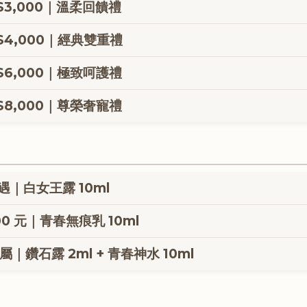
私密沐浴露 40ml
$3,000｜溫柔回饋禮
私密沐浴露 40ml
$4,000｜經典雙重禮
饋金
私密沐浴露 40ml
$6,000｜極致呵護禮
饋金
露 40ml
私密沐浴露 40ml
$8,000｜尊榮奢寵禮
饋金
露 40ml
私密沐浴露 40ml
 30ml
饋金
露 40ml
 30ml
遇｜白女王露 10ml
乳SPF50 膚色款
可獲得
500 元｜青春無痕乳 10ml
星植萃配方
贈，數量有限
專屬｜鑽石露 2ml + 青春神水 10ml
護，呵護敏弱肌
P 禮遇
抗氧保養搭配日常修護