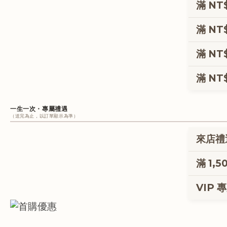
星光愛美香 
滿 NT
星光愛美香 
滿 NT
3% 購物回
星光愛美香 
滿 NT
3% 購物回
星光修護洗髮
星光愛美香 
滿 NT
3% 購物回
星光修護洗髮
星光愛美香 
淨護緊緻凝膠
一生一次・專屬禮遇
3% 購物回
（送完為止，以訂單顯示為準）
星光修護洗髮
淨護緊緻凝膠
來店禮
物理防曬粉底
來店即
滿 1,
體驗明
滿額加
VIP 
植萃修
專屬 VI
鑽石級