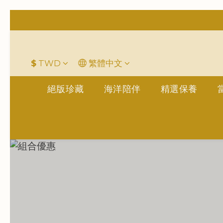
平
＋LINE好友折價100元✅歡迎L
$
TWD
繁體中文
絕版珍藏
海洋陪伴
精選保養