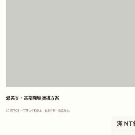
愛美香・當期滿額贈禮方案
2025/7/25 — 7/31 上午10點止（數量有限・送完為止）
滿 NT