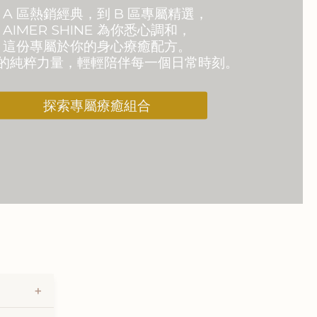
 A 區熱銷經典，到 B 區專屬精選，
AIMER SHINE 為你悉心調和，
這份專屬於你的身心療癒配方。
的純粹力量，輕輕陪伴每一個日常時刻。
探索專屬療癒組合