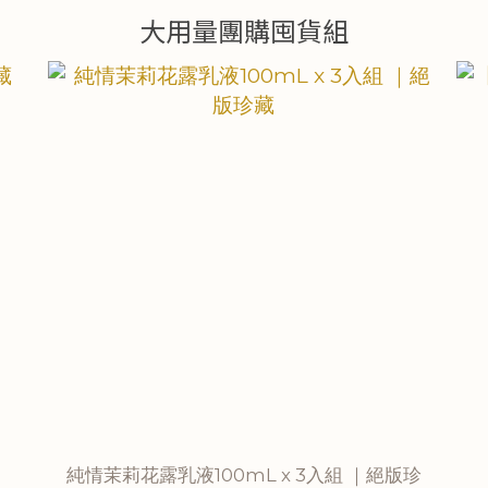
大用量團購囤貨組
純情茉莉花露乳液100mL x 3入組 ｜絕版珍