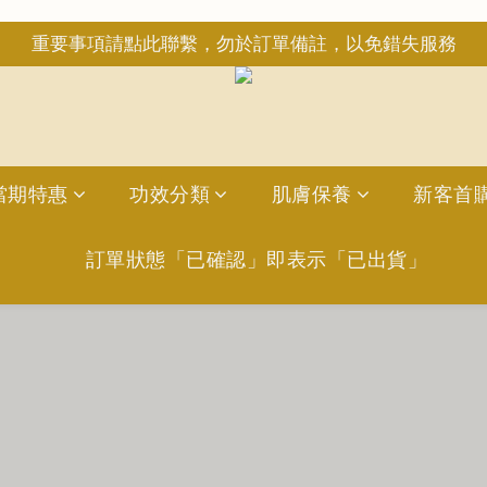
重要事項請點此聯繫，勿於訂單備註，以免錯失服務
重要事項請點此聯繫，勿於訂單備註，以免錯失服務
日6:50前完成訂購，現貨品當日發貨｜訂單「已確認＝發貨
INE：＠aimershine 上班時間內專人回覆(WhatsAPP已
重要事項請點此聯繫，勿於訂單備註，以免錯失服務
當期特惠
功效分類
肌膚保養
新客首
訂單狀態「已確認」即表示「已出貨」