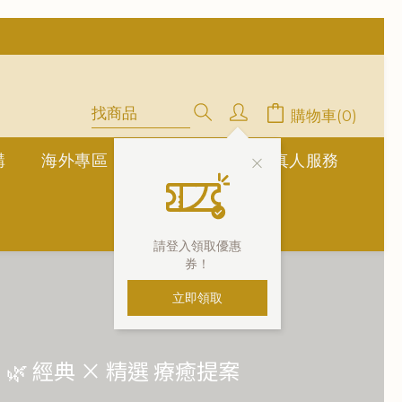
中」
停用，請LINE, FB聯繫愛美香)
購物車(0)
購
海外專區
公告欄
1對1真人服務
請登入領取優惠
券！
立即領取
🌿 經典 × 精選 療癒提案