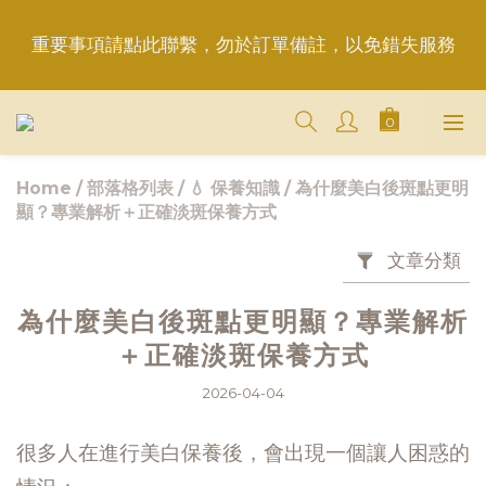
重要事項請點此聯繫，勿於訂單備註，以免錯失服務
重要事項請點此聯繫，勿於訂單備註，以免錯失服務
平日6:50前完成訂購，現貨品當日發貨｜訂單「已確
認＝發貨中」
＋LINE好友折價100元✅歡迎LINE：＠aimershine 
Home
/
部落格列表
/
💧 保養知識
/
為什麼美白後斑點更明
上班時間內專人回覆(WhatsAPP已停用，請LINE, 
顯？專業解析＋正確淡斑保養方式
FB聯繫愛美香)
文章分類
重要事項請點此聯繫，勿於訂單備註，以免錯失服務
為什麼美白後斑點更明顯？專業解析
＋正確淡斑保養方式
2026-04-04
很多人在進行美白保養後，會出現一個讓人困惑的