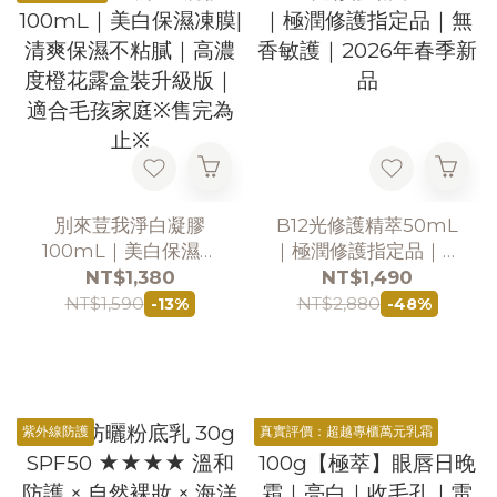
別來荳我淨白凝膠
B12光修護精萃50mL
100mL｜美白保濕凍
｜極潤修護指定品｜無
膜|清爽保濕不粘膩｜
香敏護｜2026年春季
NT$1,380
NT$1,490
高濃度橙花露盒裝升級
新品
NT$1,590
NT$2,880
-13%
-48%
版｜適合毛孩家庭※售
完為止※
紫外線防護
真實評價：超越專櫃萬元乳霜