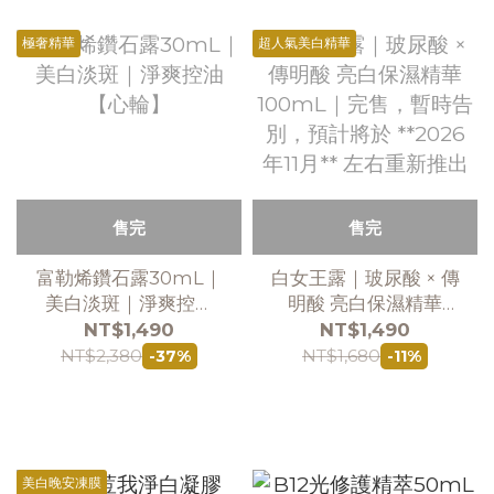
極奢精華
超人氣美白精華
售完
售完
富勒烯鑽石露30mL｜
白女王露｜玻尿酸 × 傳
美白淡斑｜淨爽控油
明酸 亮白保濕精華
【心輪】
100mL｜完售，暫時
NT$1,490
NT$1,490
告別，預計將於
NT$2,380
NT$1,680
-37%
-11%
**2026 年11月** 左右
重新推出
美白晚安凍膜