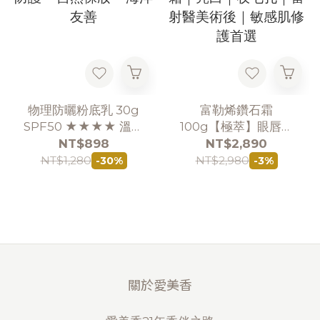
物理防曬粉底乳 30g
富勒烯鑽石霜
SPF50 ★★★★ 溫和
100g【極萃】眼唇日
防護 × 自然裸妝 × 海洋
晚霜｜亮白｜收毛孔｜
NT$898
NT$2,890
友善
雷射醫美術後｜敏感肌
NT$1,280
NT$2,980
-30%
-3%
修護首選
關於愛美香