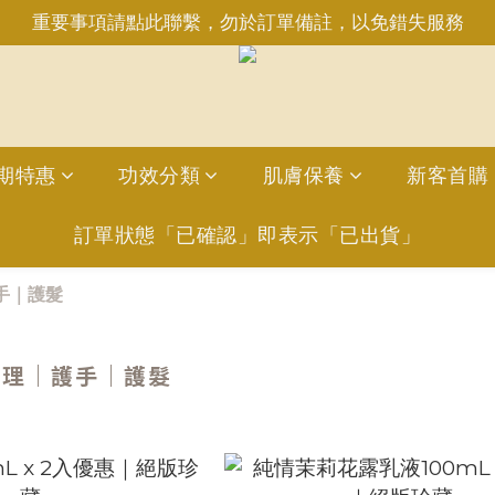
重要事項請點此聯繫，勿於訂單備註，以免錯失服務
重要事項請點此聯繫，勿於訂單備註，以免錯失服務
日6:50前完成訂購，現貨品當日發貨｜訂單「已確認＝發貨
INE：＠aimershine 上班時間內專人回覆(WhatsAPP已
重要事項請點此聯繫，勿於訂單備註，以免錯失服務
期特惠
功效分類
肌膚保養
新客首購
訂單狀態「已確認」即表示「已出貨」
手｜護髮
護理｜護手｜護髮