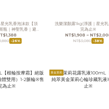
｜星光乳香泡沫款【頂
洗樂潔顏露1kg(淨護｜星光乳
慕斯瓶｜神聖乳香｜避邪
完為止※
將完售｜售完絕版）
T$1,388
NT$1,908 ~ NT$2,00
1,880
NT$3,080
-26%
-38%
黃金茉莉