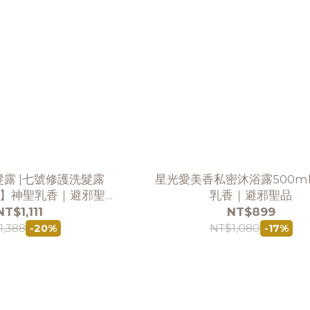
露 |七號修護洗髮露
星光愛美香私密沐浴露500m
輪】神聖乳香｜避邪聖品
乳香｜避邪聖品
售完為止※
NT$1,111
NT$899
1,388
NT$1,080
-20%
-17%