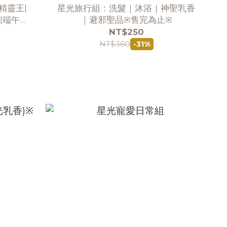
精靈王|
星光旅行組：洗髮｜沐浴｜神聖乳香
|端午艾
｜避邪聖品※售完為止※
NT$250
NT$360
-31%