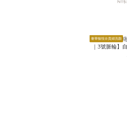
NT$
奢華愉悅🌼貴婦洗顏