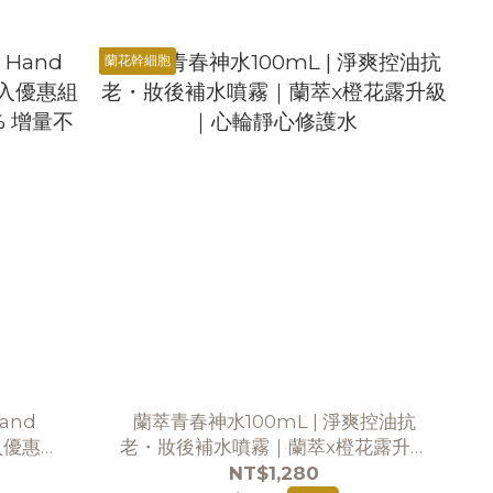
蘭花幹細胞
and
蘭萃青春神水100mL | 淨爽控油抗
2入優惠組
老・妝後補水噴霧｜蘭萃x橙花露升級
 增量不加
｜心輪靜心修護水
NT$1,280