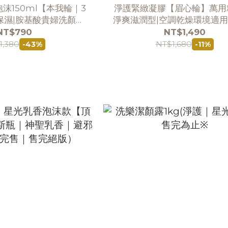
沫150ml【本我輪｜3
淨護緊緻凝膠【眉心輪】萬用
保濕|胺基酸貴婦洗顏始
淨爽滋潤型|空調乾燥環境適用
祖
草x神聖乳香|避邪聖品
NT$790
NT$1,490
1,380
NT$1,680
-43%
-11%