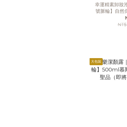
幸運精素卸妝泡
號脈輪】自然
NT$
大包裝