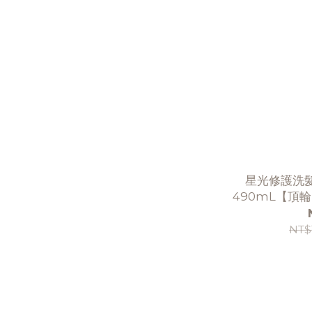
星光修護洗髮
490mL【頂
※
NT$