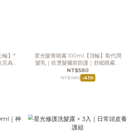
心輪】*
星光髮香噴霧 100ml【頂輪】取代潤
售完為止
髮乳｜吹燙髮曬前防護｜舒眠噴霧｜
神聖乳香｜避邪聖品
NT$580
NT$980
-41%