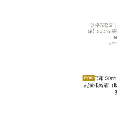
洗樂潔顏露
輪】500ml
聖品（即
N
NT$
愛自己