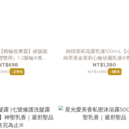
L【根輪按摩霜】絕版能
純情茉莉花露乳液100mL【
雙用）1-2脈輪※售完
純萃黃金茉莉心輪珍藏乳液※
為止※
※
NT$698
NT$1,380
$980
NT$1,680
-29%
-18%