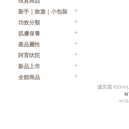
現貨商品
新手｜旅遊｜小包裝
功效分類
肌膚保養
產品屬性
阿育吠陀
新品上市
全館商品
溫宮霜 100m
N
NT$