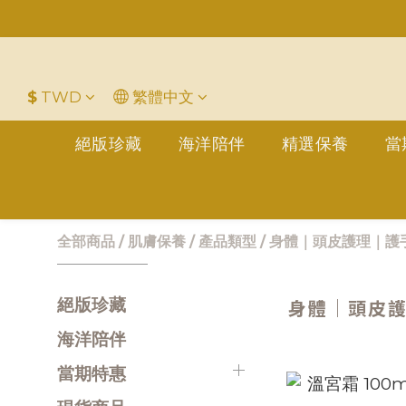
平
＋LINE好友折價100元✅歡迎L
$
TWD
繁體中文
絕版珍藏
海洋陪伴
精選保養
當
全部商品
/
肌膚保養
/
產品類型
/
身體｜頭皮護理｜護
絕版珍藏
身體｜頭皮
海洋陪伴
當期特惠