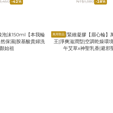
價）
價）
3,450
NT$1,380
-42%
-28%
萬用聖品