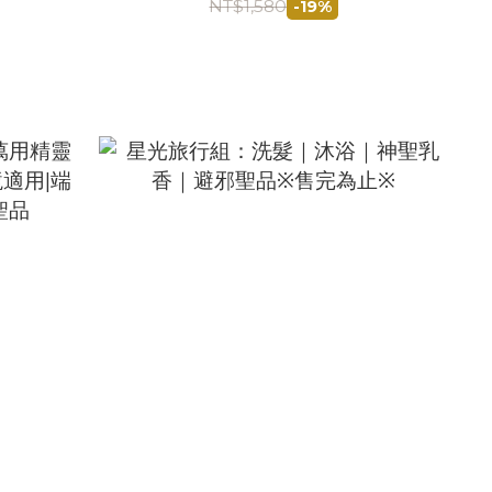
NT$1,580
-19%