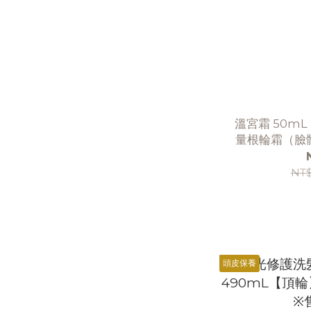
溫宮霜 50m
量根輪霜（臉體
NT
頭皮保養