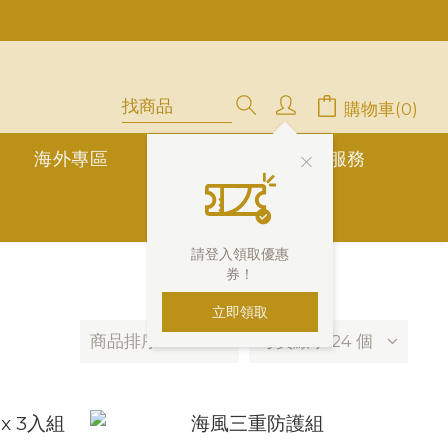
中」
停用，請LINE, FB聯繫愛美香)
購物車(0)
海外專區
公告欄
1對1真人服務
請登入領取優惠
券！
立即領取
商品排序
每頁顯示 24 個