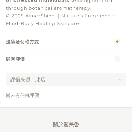
or stressed individuals
seeking comfort
through botanical aromatherapy.
© 2025 AimerShine ｜Nature’s Fragrance ×
Mind-Body Healing Skincare
送貨及付款方式
顧客評價
尚未有任何評價
關於愛美香