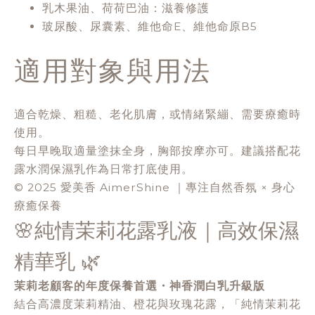
乳木果油、荷荷巴油：滋養修護
玻尿酸、尿囊素、維他命E、維他命原B5
適用對象與用法
適合乾燥、粗糙、老化肌膚，或情緒緊繃、需要療癒時
使用。
每日早晚取適量塗抹全身，胸部按摩亦可。建議搭配花
露水潤保濕乳作為日常打底使用。
© 2025 愛美香 AimerShine ｜專注自然香氛 × 身心
療癒保養
🌸純情茉莉花露乳液｜高效保濕
精華乳 🌿
茉莉老顧客的年度保養首選・神香潤白乳升級版
結合高濃度茉莉精油、橙花與玫瑰花露，「純情茉莉花