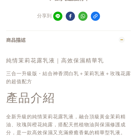
分享到
商品描述
純情茉莉花露乳液｜高效保濕精華乳
三合一升級版・結合神香潤白乳＋茉莉乳液＋玫瑰花露
的超值配方
產品介紹
全新升級的純情茉莉花露乳液，融合頂級黃金茉莉精
油、玫瑰與橙花純露，搭配天然植物油與保濕修護成
分，是一款高效保濕又充滿療癒香氣的精華型乳液。