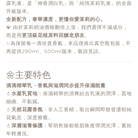
露乳液」是「神香潤白乳」與「純情茉莉乳液」的全面
升級版本。
全新配方，奢華濃度，更懂你愛茉莉的心。
💎 由於茉莉精油價格翻倍上漲，我們選擇不減成分，
而是用
更頂級花植原料回饋老朋友
。
✨為保留每一滴珍貴香氣，本品僅推出真空瓶包裝，不
再提供290ml、500ml版本，敬請見諒。
🌼主要特色
滴滴精華乳・香氣與滋潤同步提升保濕能量
💧
水凝乳質地
：保濕精華的清爽結合乳液的潤澤，質地
細緻、不黏膩。
💧
天然花露香氛
：非人工香精，取出瞬間即散發濃郁純
花氣息，深度療癒。
💧
深層滋養修護
：幫助乾燥粗糙肌恢復彈潤光澤，重拾
年輕膚況。