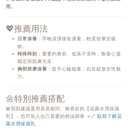
用。
💖推薦用法
日常保養
：早晚清潔後取適量，輕柔按摩至吸
收。
特殊時刻
：重要約會前、低落不安時，恢復心靈
穩定與肌膚光采。
胸部按摩保養
：提升心輪能量，自在綻放女性魅
力。
🌼特別推薦搭配
敏弱肌建議選用基底相同、無香款的【花露水潤保濕
乳】，也可加入自己喜愛的精油調香 →
🔗
點我了解花
露水潤保濕乳