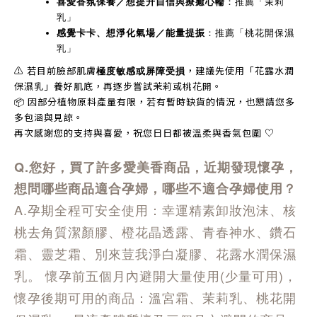
喜愛香氛保養／想提升自信與療癒心輪
：推薦「茉莉
乳」
感覺卡卡、想淨化氣場／能量提振
：推薦「桃花開保濕
乳」
⚠️ 若目前臉部肌膚
，建議先使用「花露水潤
極度敏感或屏障受損
保濕乳」養好肌底，再逐步嘗試茉莉或桃花開。
📦 因部分植物原料產量有限，若有暫時缺貨的情況，也懇請您多
多包涵與見諒。
再次感謝您的支持與喜愛，祝您日日都被溫柔與香氣包圍 ♡
Q.您好，買了許多愛美香商品，近期發現懷孕，
想問哪些商品適合孕婦，哪些不適合孕婦使用？
A.孕期全程可安全使用：幸運精素卸妝泡沫、核
桃去角質潔顏膠、橙花晶透露、青春神水、鑽石
霜、靈芝霜、別來荳我淨白凝膠、花露水潤保濕
乳。 懷孕前五個月內避開大量使用(少量可用)，
懷孕後期可用的商品：溫宮霜、茉莉乳、桃花開