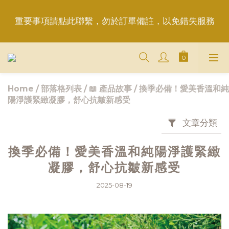
重要事項請點此聯繫，勿於訂單備註，以免錯失服務
重要事項請點此聯繫，勿於訂單備註，以免錯失服務
平日6:50前完成訂購，現貨品當日發貨｜訂單「已確
認＝發貨中」
Home
/
部落格列表
/
📖 產品故事
/
換季必備！愛美香溫和純
＋LINE好友折價100元✅歡迎LINE：＠aimershine 
陽淨護緊緻凝膠，舒心抗皺新感受
上班時間內專人回覆(WhatsAPP已停用，請LINE, 
FB聯繫愛美香)
文章分類
重要事項請點此聯繫，勿於訂單備註，以免錯失服務
換季必備！愛美香溫和純陽淨護緊緻
凝膠，舒心抗皺新感受
2025-08-19