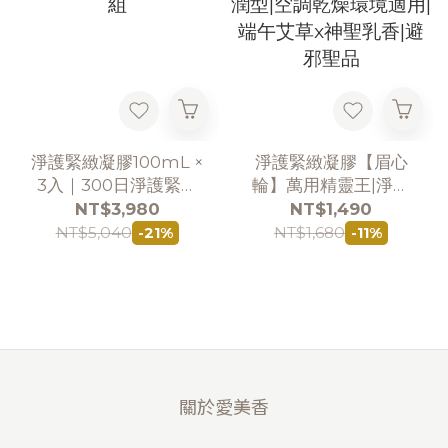
淨護緊緻凝膠100mL ×
淨護緊緻凝膠【眉心
3入｜300日淨護緊緻
輪】萬用精靈王|淨爽
組
滋潤型|空調乾燥環境
NT$3,980
NT$1,490
適用|端午艾草x神聖乳
NT$5,040
NT$1,680
-21%
-11%
香|避邪聖品
關於愛美香