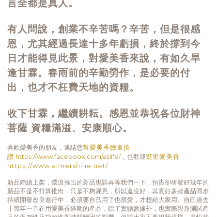
言全都是真人。
有人問說，創業不辛苦嗎？辛苦，但是很感
恩，尤其經過長達十多年虧損，終於撐到今
日才能得見此景，對愛美香來說，有如久旱
逢甘霖。春雨前的辛勤勞作，是必要的付
出，也才不枉費天地的資糧。
收下甘霖，繼續耕耘。感恩並恭祝各位財神
菩薩 資糧滿溢、安康順心。
喜歡愛美香的朋友，邀請您
幫愛美香臉書按
讚
https://www.facebook.com/aslife/
，也歡迎
逛逛愛美香
https://www.aimershine.net/
新品陸續上架，還沒推出的新品也請再等我們一下，預告卻研發好幾年的
新品不是不打算推出，只是不夠滿意，所以還沒好，其實好多款產品同步
持續開發改良進行中，必須要自己用了也很愛，才想給大家用。自己過去
十幾年一直在用愛美香過期的產品，除了實驗數據外，也實際親身測試產