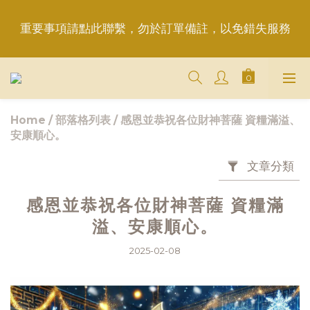
重要事項請點此聯繫，勿於訂單備註，以免錯失服務
重要事項請點此聯繫，勿於訂單備註，以免錯失服務
平日6:50前完成訂購，現貨品當日發貨｜訂單「已確
認＝發貨中」
Home
/
部落格列表
/
感恩並恭祝各位財神菩薩 資糧滿溢、
＋LINE好友折價100元✅歡迎LINE：＠aimershine 
安康順心。
上班時間內專人回覆(WhatsAPP已停用，請LINE, 
FB聯繫愛美香)
文章分類
重要事項請點此聯繫，勿於訂單備註，以免錯失服務
感恩並恭祝各位財神菩薩 資糧滿
溢、安康順心。
2025-02-08