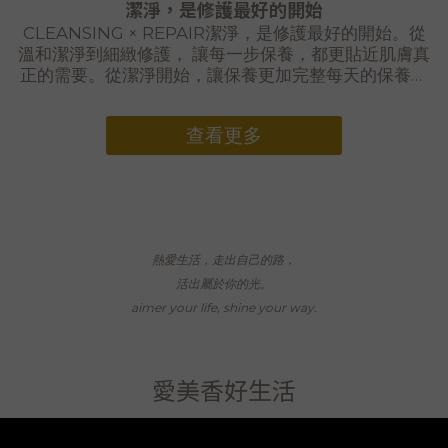
潔淨，是修護最好的開始
CLEANSING × REPAIR潔淨，是修護最好的開始。從
溫和潔淨到細緻修護， 讓每一步保養，都更貼近肌膚真
正的需要。從潔淨開始，讓保養更加完整每天的保養，
並不是使用得越多越好。讓肌膚維持乾淨、柔嫩與舒適
的狀態，才能使後續保養更均勻地接觸肌膚。當堆積的
查看更多
老廢角質獲得適度清潔，肌膚表面也會顯得更加平滑細
緻。潔淨之後，再給予肌膚足夠的保濕與潤澤，便能建
立更完整的日常保養節奏。好的修護，始於溫和潔淨。
STEP 01｜CLEANSING溫和潔淨，找回柔嫩膚觸核桃
去角質潔顏膠以植物性潔淨配方搭配細緻核桃顆粒，幫
助帶走肌膚表面的老廢角質與髒污，同時維持柔嫩膚
熱愛生活，走出自己的路，
觸。使用時以輕柔方式按摩即可，不需要大力摩擦。依
個人膚況適度使用，讓清潔成為一段溫和、不造成過度
活出屬於你的光。
負擔的保養程序。核桃去角質潔顏膠 265g✓ 幫助溫和
aimer your life, shine your way.
清潔老廢角質✓ 維持肌膚柔嫩與細緻膚觸✓ 適合搭配後
續保濕與修護保養潔淨之後， 給肌膚一份完整而細緻的
修護。STEP 02｜REPAIR富勒烯鑽石霜，細緻完成每
愛美香好生活
日修護富勒烯鑽石霜以植物油脂、植物乳化系統與富勒
烯為配方核心，搭配保濕與潤澤成分，陪伴乾燥、缺水
及容易感到不適的肌膚進行日常保養。配方不添加香