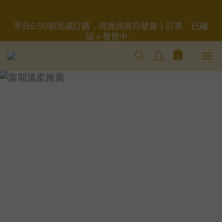
平日6:50前完成訂購，現貨品當日發貨｜訂單「已確
重要事項請點此聯繫，勿於訂單備註，以免錯失服務
認＝發貨中」
＋LINE好友折價100元✅歡迎LINE：＠aimershine 
上班時間內專人回覆(WhatsAPP已停用，請LINE, 
FB聯繫愛美香)
重要事項請點此聯繫，勿於訂單備註，以免錯失服務