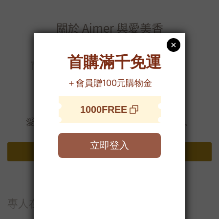
關於 Aimer 與愛美香
這不只是品牌的故事，
而是一位母親為孩子創作的療癒配方。
也是一位擁有靈視天賦的療癒導師，
選擇放下神祕，用科學守護真實。
從顧客變成朋友，從產品到陪伴
愛美香，只為真誠療癒每一位來到的人。
閱讀Aimer的故事>
專人在線｜溫柔陪伴你的每一個提問