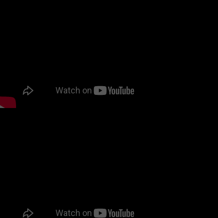
精、色素與礦物油，質地濃郁、延展度佳，可依個人膚
況少量使用於臉部、眼周、唇周及頸部。富勒烯鑽石霜
四大特色✓ 富勒烯添加量 ≥ 1%✓ 植物油脂與植物乳化系
統✓ 無香精、無色素、無礦物油✓ 可依膚況作為日霜、
晚霜及眼唇周圍潤澤保養有些產品，值得在適合的時候
收藏這批富勒烯鑽石霜，延續愛美香一貫的高品質配方
與用料，完整保留原有配方設計與足量富勒烯。近年
來，富勒烯、植物油脂、包材與製造成本持續上升。未
來若再次安排量產，售價可能依當時的原料與生產成本
重新調整。如果您一直喜愛富勒烯鑽石霜，現在正是為
未來保養提前準備的適合時刻。現在所收藏的， 是目前
仍保有原有配方、品質與價格優勢的一批富勒烯鑽石
霜。LIMITED GIFT潔淨 × 修護｜限時收藏禮現在購買
【富勒烯鑽石霜組合】即贈 核桃去角質潔顏膠 265g市
價 NT$1,680從溫和潔淨到細緻修護， 一次完成每天的
保養儀式。一次收藏，完整享有三重禮遇活動組合與全
館滿額禮可同時享有， 讓這份潔淨與修護更加完整。✓
富勒烯鑽石霜 優惠收藏組合價✓ 限時加贈 核桃去角質潔
顏膠 265g （市價 NT$1,680）✓ 活動組合亦可累積訂
單金額，符合門檻即可享 全館滿額禮選擇適合您的修護
方式DAILY CARE富勒烯鑽石霜 100mL 特惠 3 入組約
365 日修護收藏適合每日使用一次，或以夜間保養為