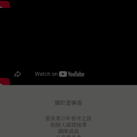
主，提前準備未來一年的日常修護所需。MORNING &
NIGHT CARE富勒烯鑽石霜 100mL 特惠 6 入組約 365
日晨晚修護適合早晚持續使用、同步保養臉部與頸部，
或與家人共同使用。※ 實際使用時間依個人用量、使用
頻率與保養部位而異。建議保養方式溫和潔淨↓化妝水與
精華液↓富勒烯鑽石霜完成保濕與潤澤使用核桃去角質潔
顏膠時，以適量輕柔按摩，再以清水洗淨。使用頻率請
依個人膚況調整，敏弱或正處於不穩定狀態的肌膚，建
議先局部測試。完成化妝水與精華液保養後，取適量富
勒烯鑽石霜均勻塗抹於臉部及頸部；乾燥位置可少量疊
擦。活動說明✔ 每購買富勒烯鑽石霜組合 1 組，即贈核
桃去角質潔顏膠 265g × 1 入。✔ 單筆訂單最高購買 3
組，最多贈送 3 入。✔ 活動組合仍可累積訂單金額，符
合門檻即可享全館滿額禮。✔ 贈品不得折現、轉換其他
商品或補差價更換。✔ 贈品數量有限，贈完活動即提前
關於愛美香
結束。※ 全館滿額禮依訂單實際結帳金額與活動門檻計
算。 ※ 愛美香保留活動內容調整、變更及終止之權利。
※ 最新活動內容以愛美香官網公告為準。從潔淨開始，
愛美香21年香伴之路
讓修護更加完整溫和潔淨，細緻修護， 讓每天的保養，
創辦人媒體報導
成為照顧自己的溫柔儀式。查看｜核桃去角質潔顏膠 立
團隊成員
即選購｜富勒烯鑽石霜組合 愛美香 AIMER SHINE光，