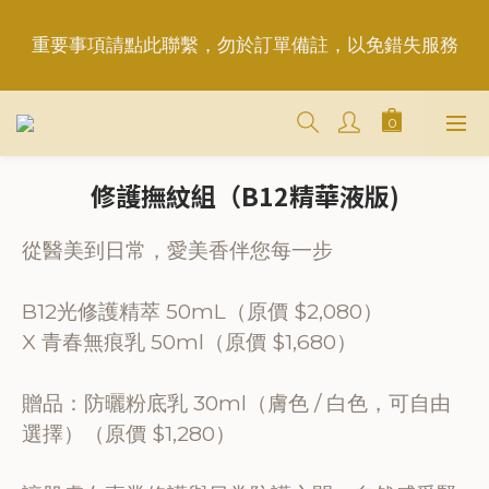
重要事項請點此聯繫，勿於訂單備註，以免錯失服務
重要事項請點此聯繫，勿於訂單備註，以免錯失服務
平日6:50前完成訂購，現貨品當日發貨｜訂單「已確
認＝發貨中」
修護撫紋組（B12精華液版)
＋LINE好友折價100元✅歡迎LINE：＠aimershine 
上班時間內專人回覆(WhatsAPP已停用，請LINE, 
從醫美到日常，愛美香伴您每一步
FB聯繫愛美香)
B12光修護精萃 50mL（原價 $2,080）
重要事項請點此聯繫，勿於訂單備註，以免錯失服務
X 青春無痕乳 50ml（原價 $1,680）
贈品：防曬粉底乳 30ml（膚色 / 白色，可自由
選擇）（原價 $1,280）