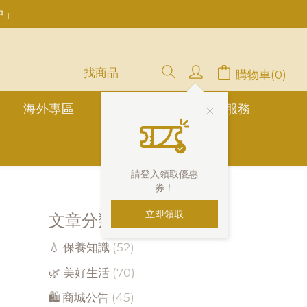
中」
停用，請LINE, FB聯繫愛美香)
購物車(0)
海外專區
公告欄
1對1真人服務
請登入領取優惠
券！
立即領取
文章分類
💧 保養知識
(52)
🌿 美好生活
(70)
🛍 商城公告
(45)