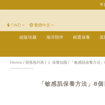
平
＋LINE好友折價100元✅歡迎L
$
TWD
繁體中文
絕版珍藏
海洋陪伴
精選保養
當
Home
/
部落格列表
/
💧 保養知識
/
「敏感肌保養方法」8
「敏感肌保養方法」8個