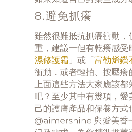
8.避免抓癢
雖然很難抵抗抓癢衝動，
重，建議一但有乾癢感受
濕修護霜
」或「
富勒烯鑽
衝動，或者輕拍、按壓癢
上面這些方法大家應該都
吧？至少其中有幾項，愛
己的護膚產品和保養方式也
@aimershine 與