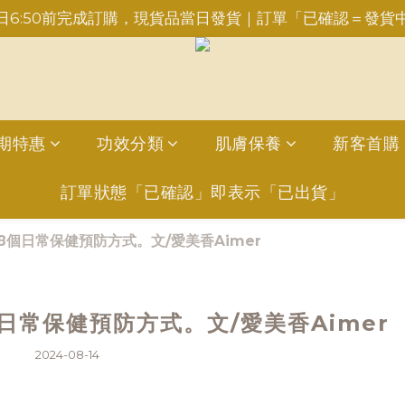
日6:50前完成訂購，現貨品當日發貨｜訂單「已確認＝發貨
重要事項請點此聯繫，勿於訂單備註，以免錯失服務
INE：＠aimershine 上班時間內專人回覆(WhatsAPP已
重要事項請點此聯繫，勿於訂單備註，以免錯失服務
期特惠
功效分類
肌膚保養
新客首購
訂單狀態「已確認」即表示「已出貨」
個日常保健預防方式。文/愛美香Aimer
日常保健預防方式。文/愛美香Aimer
2024-08-14