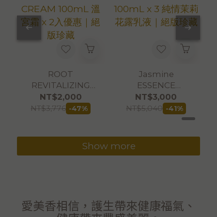
ROOT
Jasmine
REVITALIZING
ESSENCE
CREAM 100mL 溫
LOTION 100mL x
NT$2,000
NT$3,000
宮霜 x 2入優惠｜絕
3 純情茉莉花露乳液
NT$3,776
NT$5,040
-47%
-41%
版珍藏
｜絕版珍藏
Show more
愛美香相信，護生帶來健康福氣、