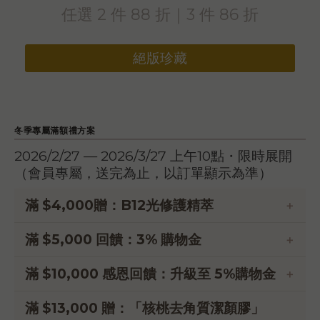
任選 2 件 88 折｜3 件 86 折
絕版珍藏
冬季專屬滿額禮方案
2026/2/27 — 2026/3/27 上午10點・限時展開
（會員專屬，送完為止，以訂單顯示為準）
滿 $4,000贈：B12光修護精萃
滿額限時現折優惠
滿 $5,000 回饋：3% 購物金
一次買齊，回饋更多
滿 $10,000 感恩回饋：升級至 5%購物金
專屬 VIP 禮遇
滿 $13,000 贈：「核桃去角質潔顏膠」
一次買齊，回饋多更多