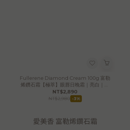
Fullerene Diamond Cream 100g 富勒
烯鑽石霜【極萃】眼唇日晚霜｜亮白｜收
毛孔｜雷射醫美術後｜敏感肌修護
NT$2,890
NT$2,980
-3%
愛美香 富勒烯鑽石霜