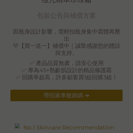
包裝公告與補償方案
因瓶身設計影響，需輕拍瓶身集中霜體再壓
出
💛【買一送一】補償中｜誠摯感謝您的體諒
與支持。
✅ 產品品質無虞，請安心使用
✅ 專為45+熟齡肌設計的精品修護霜
✅ 回購率超高，許多顧客買1組回購3組！
帶回家孝敬媽媽 ➔