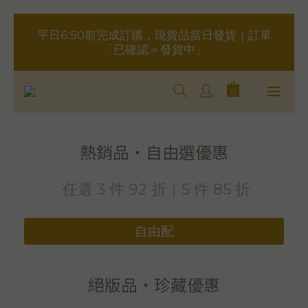
重要事項請點此聯繫，勿於訂單備註，以免錯失
平日6:50前完成訂購，現貨品當日發貨｜訂單
「已確認＝發貨中」
服務
＋LINE好友折價100元✅歡迎LINE：＠
aimershine 上班時間內專人回覆(WhatsAPP
已停用，請LINE, FB聯繫愛美香)
熱銷品・自由選優惠
重要事項請點此聯繫，勿於訂單備註，以免錯失
服務
任選 3 件 92 折｜5 件 85 折
自由配
絕版品・珍藏優惠