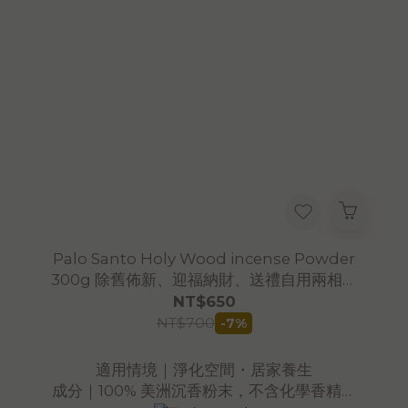
Palo Santo Holy Wood incense Powder
300g 除舊佈新、迎福納財、送禮自用兩相宜
｜淨化除障｜避邪聖品
NT$650
NT$700
-7%
適用情境｜淨化空間・居家養生
成分｜100% 美洲沉香粉末，不含化學香精、