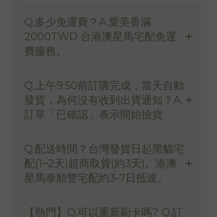
Q.多少免運費？A.愛美香滿
2000TWD 台港澳星馬宅配免運
費服務。
Q.上午9:50前訂購完成，當天自動
發貨，為何沒有收到出貨通知？A.
訂單「已確認」表示開始撿貨
Q.配送時間？台灣發貨日起黑貓宅
配(1~2天)超商取貨(約3天)。港澳
星馬泰順豐宅配約3-7日抵達。
【熱門】Q.可以重新刷卡嗎? Q.訂