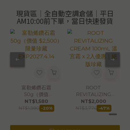
現貨區｜全自動空調倉儲｜平日
AM10:00前下單，當日快速發貨
富勒烯鑽石霜
ROOT
50g（價值
REVITALIZING
$2,500）限量珍藏
CREAM 100mL 溫
NT$1,580
NT$2,000
EXP2027.4.14
宮霜 x 2入優惠｜絕
NT$1,980
NT$3,776
-20%
-47%
版珍藏