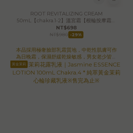
ROOT REVITALIZING CREAM
50mL【chakra.1-2】溫宮霜【根輪按摩霜】
絕版能量根輪霜（臉體雙用）※售完為止※
NT$698
NT$980
-29%
本品採用極奢臉部乳霜質地，中乾性肌膚可作
為日晚霜，保濕舒緩乾燥敏感，男女老少皆適
用
黃金茉莉
🌿敏感肌膚適用
🌿特選高能量植萃
🌿純素(vegan)無動物實驗
🌿無合成香精、無合成色素、無多餘矯飾劑
大用量更划算
立即選購100mLx2優惠組
臉霜基底｜原料上漲｜售完停產
FDA衛福部食藥署 化妝品已登錄
期限：2027.4.14🌸5.6發貨