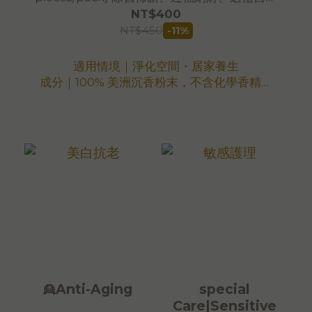
兩相宜*秘魯印加聖木香塔(50顆/包) 聖沉香
NT$400
NT$450
-11%
適用情境｜淨化空間・居家養生
成分｜100% 美洲沉香粉末，不含化學香精、
香料或其他雜木。SGS 檢驗合格。
淨重｜150g（約 50 顆）補充包量多更實惠
尺寸｜底部直徑1.6cm，高度4cm
燃燒時間｜約30分鐘
原產國｜秘魯
加工地｜台灣
優惠方案｜另有「買 5 送 1」優惠
注意事項
＊置於陰涼乾燥處，無保存期限
＊為維持最佳品質，本商品與愛美香全系列商
品皆存放於恆溫倉儲
*可累積滿額禮，恕不適用購物金折抵
👱Anti-Aging
special
*大量採購，歡迎 LINE: @aimershine 洽詢
Care|Sensitive