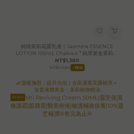
純情茉莉花露乳液｜Jasmine ESSENCE
LOTION 100mL Chakra.4 * 純萃黃金茉莉心
輪珍藏乳液※售完為止※
NT$1,380
NT$1,680
-18%
🌿溫暖撫慰｜提升自信｜含高濃度花露植萃＋
珍貴液體黃金：茉莉植物精油
🌿蘊含高濃度黃金茉莉精油，適合中乾性肌、
REISHI
輕度敏感之臉部保濕使用。
💕適用於放鬆身心及胸部保養
🔥大用量更划算！
立即選購3入優惠組
🌿EXP：2027.11.18 (12.23出廠)
＊首購免運代碼[Afree]