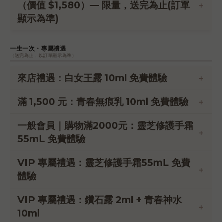
（價值 $1,580）— 限量，送完為止(訂單
顯示為準)
一生一次・專屬禮遇
（送完為止，以訂單顯示為準）
來店禮遇：白女王露 10ml 免費體驗
來店即可獲得
滿 1,500 元：青春無痕乳 10ml 免費體驗
體驗明星植萃配方
滿額加贈，數量有限
一般會員｜購物滿2000元：靈芝修護手霜
植萃修護，呵護敏弱肌
55mL 免費體驗
VIP 專屬禮遇：靈芝修護手霜55mL 免費
體驗
VIP 專屬禮遇：鑽石露 2ml + 青春神水
10ml