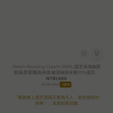
FDA衛福部食品藥物管理署 化妝品已登錄
Reishi Reviving Cream 50ML|靈芝保濕修護
霜|眼唇霜|醫美術後|敏護極致保養|10%靈芝極
潤※售完為止※
NT$1,680
NT$1,980
-15%
「嘴唇擦上靈芝霜隔天驚為天人，唇色變得好
美啊！」真實顧客回饋
＊適合極敏感脆弱肌膚、術後、酒糟肌膚、孩