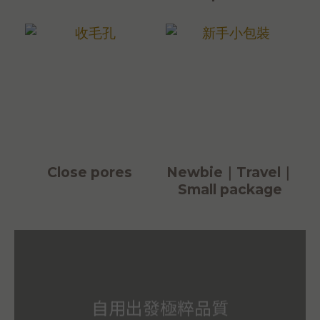
Close pores
Newbie｜Travel｜
Small package
自用出發極粹品質