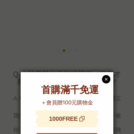
Q.之前用其他品牌說整套一起用才
有效，愛美香可以只用一瓶嗎？
A.可以喔，愛美香的每一瓶產品，都是獨立
有效的✨
我們的理念是：保養應該簡單、自由、不被
綁架。
你不需要為了效果被迫買下一整套，只要挑