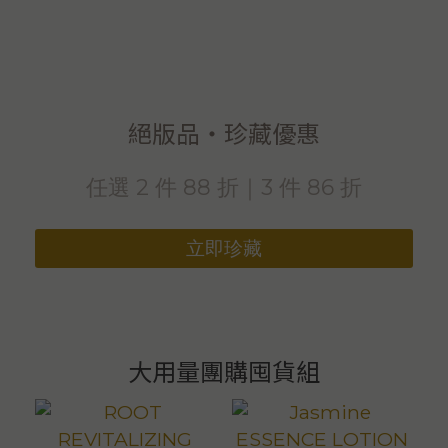
絕版品・珍藏優惠
任選 2 件 88 折｜3 件 86 折
立即珍藏
大用量團購囤貨組