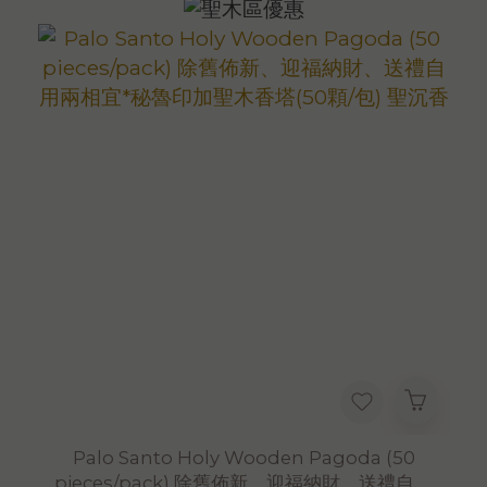
香料或其他雜木。SGS 檢驗合格。
淨重｜300g (半斤) ｜補充包量多更實惠
原產國｜秘魯
加工地｜台灣
注意事項
＊置於陰涼乾燥處，無保存期限
＊為維持最佳品質，本商品與愛美香全系列商
品皆存放於恆溫倉儲
*可累積滿額禮，恕不適用購物金折抵
*大量採購，歡迎 LINE: @aimershine 洽詢
Palo Santo Holy Wooden Pagoda (50
pieces/pack) 除舊佈新、迎福納財、送禮自用