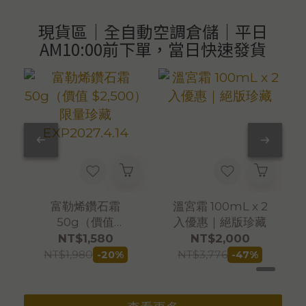
現貨區｜全自動空調倉儲｜平日
AM10:00前下單，當日快速發貨
富勒烯鑽石霜
溫宮霜 100mL x 2
50g（價值
入優惠｜絕版珍藏
$2,500）限量珍藏
NT$1,580
NT$2,000
EXP2027.4.14
NT$1,980
NT$3,776
-20%
-47%