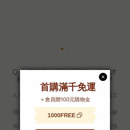
Q.之前用其他品牌說整套一起用才
有效，愛美香可以只用一瓶嗎？
A.可以喔，愛美香的每一瓶產品，都是獨立
有效的✨
我們的理念是：保養應該簡單、自由、不被
綁架。
你不需要為了效果被迫買下一整套，只要挑