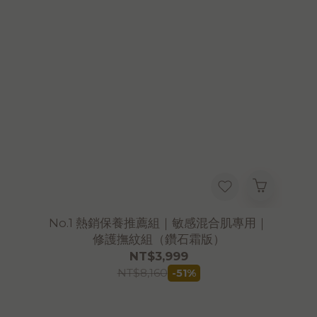
No.1 熱銷保養推薦組｜敏感混合肌專用｜
修護撫紋組（鑽石霜版）
NT$3,999
NT$8,160
-51%