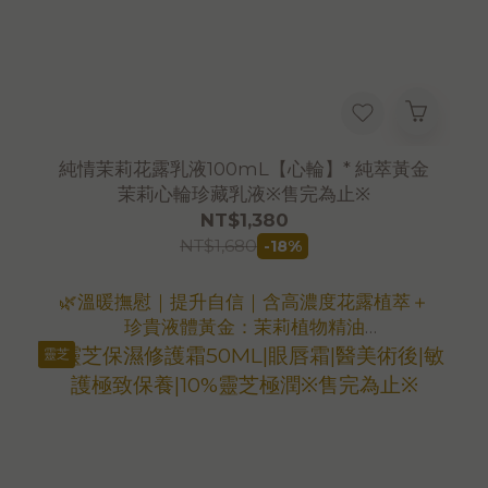
純情茉莉花露乳液100mL【心輪】* 純萃黃金
茉莉心輪珍藏乳液※售完為止※
NT$1,380
NT$1,680
-18%
🌿溫暖撫慰｜提升自信｜含高濃度花露植萃＋
珍貴液體黃金：茉莉植物精油
🌿蘊含高濃度黃金茉莉精油，適合中乾性肌、
靈芝
輕度敏感之臉部保濕使用。
💕適用於放鬆身心及胸部保養
🔥大用量更划算！
立即選購3入優惠組
🌿EXP：2027.11.18 (12.23出廠)
＊首購免運代碼[Afree]