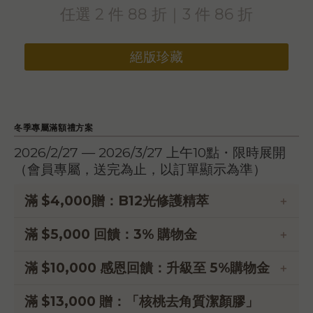
任選 2 件 88 折｜3 件 86 折
絕版珍藏
冬季專屬滿額禮方案
2026/2/27 — 2026/3/27 上午10點・限時展開
（會員專屬，送完為止，以訂單顯示為準）
滿 $4,000贈：B12光修護精萃
滿額限時現折優惠
滿 $5,000 回饋：3% 購物金
一次買齊，回饋更多
滿 $10,000 感恩回饋：升級至 5%購物金
專屬 VIP 禮遇
滿 $13,000 贈：「核桃去角質潔顏膠」
一次買齊，回饋多更多