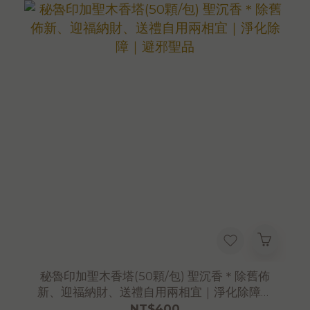
淨重｜300g (半斤) ｜補充包量多更實惠
原產國｜秘魯
加工地｜台灣
注意事項
＊置於陰涼乾燥處，無保存期限
＊為維持最佳品質，本商品與愛美香全系列商
品皆存放於恆溫倉儲
*可累積滿額禮，恕不適用購物金折抵
*大量採購，歡迎 LINE: @aimershine 洽詢
秘魯印加聖木香塔(50顆/包) 聖沉香＊除舊佈
新、迎福納財、送禮自用兩相宜｜淨化除障｜
避邪聖品
NT$400