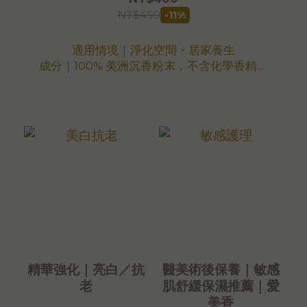
NT$450
-11%
適用情境｜淨化空間・居家養生
成分｜100% 美洲沉香粉末，不含化學香精、
香料或其他雜木。SGS 檢驗合格。
淨重｜150g（約 50 顆）補充包量多更實惠
尺寸｜底部直徑1.6cm，高度4cm
燃燒時間｜約30分鐘
原產國｜秘魯
加工地｜台灣
優惠方案｜另有「買 5 送 1」優惠
注意事項
＊置於陰涼乾燥處，無保存期限
＊為維持最佳品質，本商品與愛美香全系列商
品皆存放於恆溫倉儲
*可累積滿額禮，恕不適用購物金折抵
精華強化｜亮白／抗
醫美術後保養｜敏感
*大量採購，歡迎 LINE: @aimershine 洽詢
老
肌舒緩保濕推薦｜愛
美香