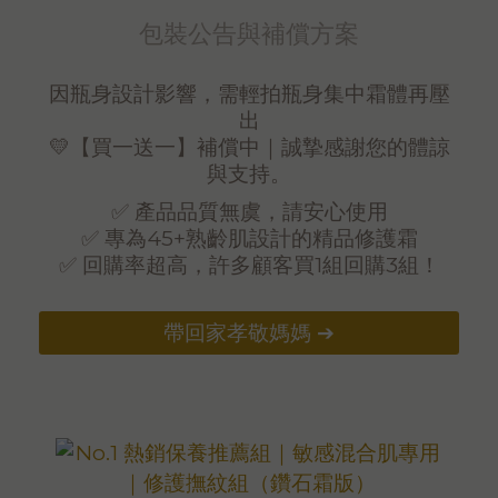
包裝公告與補償方案
因瓶身設計影響，需輕拍瓶身集中霜體再壓
出
💛【買一送一】補償中｜誠摯感謝您的體諒
與支持。
✅ 產品品質無虞，請安心使用
✅ 專為45+熟齡肌設計的精品修護霜
✅ 回購率超高，許多顧客買1組回購3組！
帶回家孝敬媽媽 ➔