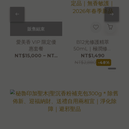
販售結束
愛美香 VIP 限定優
B12光修護精萃
惠套餐
50mL｜極潤修護
指定品｜無香敏護
NT$15,000 ~ NT...
NT$1,490
｜2026年春季新品
NT$2,880
-48%