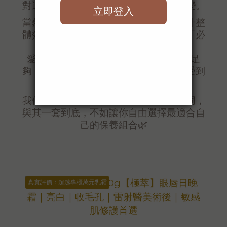
對適合你的那一瓶，就能看到肌膚的改變。
當然，不同產品之間可以搭配使用，提升整
體效果，但這應該是一種「加分」而非「必
須」。
愛美香的產品配方都是真材實料、濃度足
夠，就算只選一瓶，也能安心、明顯感受到
它的效能。
我們相信每個人的肌膚狀態與需求都不同，
與其一套到底，不如讓你自由選擇最適合自
己的保養組合🌿
真實評價：超越專櫃萬元乳霜