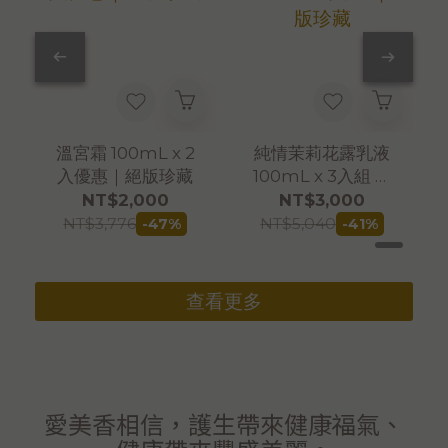
溫宮霜 100mL x 2
純情茉莉花露乳液
入優惠｜絕版珍藏
100mL x 3入組 ｜
絕版珍藏
NT$2,000
NT$3,000
NT$3,776
NT$5,040
-47%
-41%
查看更多
愛美香相信，護生帶來健康福氣、