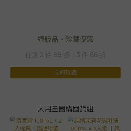
絕版品・珍藏優惠
任選 2 件 88 折｜3 件 86 折
立即珍藏
大用量團購囤貨組