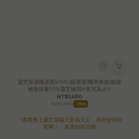
FDA衛福部食品藥物管理署 化妝品已登錄
靈芝保濕修護霜50ML|眼唇霜|醫美術後|敏護
極致保養|10%靈芝極潤※售完為止※
NT$1,680
NT$1,980
-15%
「嘴唇擦上靈芝霜隔天驚為天人，唇色變得好
美啊！」真實顧客回饋
＊適合極敏感脆弱肌膚、術後、酒糟肌膚、孩