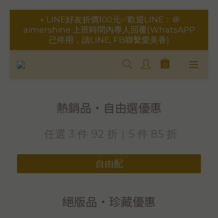
aimershine 上班時間內專人回覆(WhatsAPP
已停用，請LINE, FB聯繫愛美香)
重要事項請點此聯繫，勿於訂單備註，以免錯失
服務
重要事項請點此聯繫，勿於訂單備註，以免錯失
服務
熱銷品・自由選優惠
任選 3 件 92 折｜5 件 85 折
自由配
絕版品・珍藏優惠