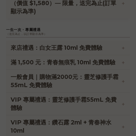
（價值 $1,580）— 限量，送完為止(訂單
顯示為準)
一生一次・專屬禮遇
（送完為止，以訂單顯示為準）
來店禮遇：白女王露 10ml 免費體驗
來店即可獲得
滿 1,500 元：青春無痕乳 10ml 免費體驗
體驗明星植萃配方
滿額加贈，數量有限
一般會員｜購物滿2000元：靈芝修護手霜
植萃修護，呵護敏弱肌
55mL 免費體驗
VIP 專屬禮遇：靈芝修護手霜55mL 免費
體驗
VIP 專屬禮遇：鑽石露 2ml + 青春神水
10ml