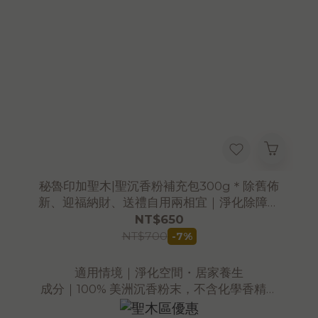
秘魯印加聖木|聖沉香粉補充包300g＊除舊佈
新、迎福納財、送禮自用兩相宜｜淨化除障｜
避邪聖品
NT$650
NT$700
-7%
適用情境｜淨化空間・居家養生
成分｜100% 美洲沉香粉末，不含化學香精、
香料或其他雜木。SGS 檢驗合格。