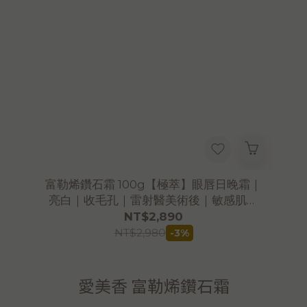
富勒烯鑽石霜 100g【極萃】眼唇日晚霜｜
亮白｜收毛孔｜雷射醫美術後｜敏感肌修
護首選
NT$2,890
NT$2,980
-3%
愛美香 富勒烯鑽石霜