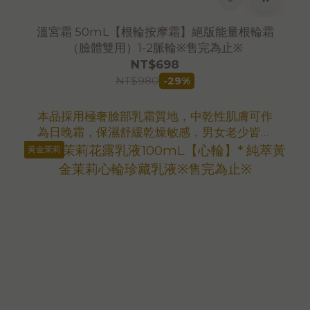
溫宮霜 50mL【根輪按摩霜】絕版能量根輪霜
（臉體雙用）1-2脈輪※售完為止※
NT$698
NT$980
-29%
本品採用極奢臉部乳霜質地，中乾性肌膚可作
為日晚霜，保濕舒緩乾燥敏感，男女老少皆適
用
黃金茉莉
🌿敏感肌膚適用
🌿特選高能量植萃
🌿純素(vegan)無動物實驗
🌿無合成香精、無合成色素、無多餘矯飾劑
大用量更划算
立即選購100mLx2優惠組
臉霜基底｜原料上漲｜售完停產
FDA衛福部食藥署 化妝品已登錄
期限：2027.4.14🌸5.6發貨